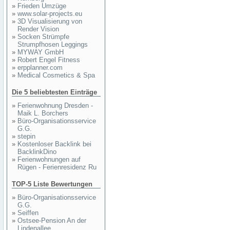
»
Frieden Umzüge
»
www.solar-projects.eu
»
3D Visualisierung von
Render Vision
»
Socken Strümpfe
Strumpfhosen Leggings
»
MYWAY GmbH
»
Robert Engel Fitness
»
erpplanner.com
»
Medical Cosmetics & Spa
Die 5 beliebtesten Einträge
»
Ferienwohnung Dresden -
Maik L. Borchers
»
Büro-Organisationsservice
G.G.
»
stepin
»
Kostenloser Backlink bei
BacklinkDino
»
Ferienwohnungen auf
Rügen - Ferienresidenz Ru
TOP-5 Liste Bewertungen
»
Büro-Organisationsservice
G.G.
»
Seiffen
»
Ostsee-Pension An der
Lindenallee