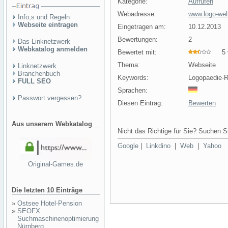
Kategorie:
Aufrufen
Webadresse:
www.logo-wel
Info,s und Regeln
Webseite eintragen
Eingetragen am:
10.12.2013
Bewertungen:
2
Das Linknetzwerk
Webkatalog anmelden
Bewertet mit:
5 v
Thema:
Webseite
Linknetzwerk
Branchenbuch
Keywords:
Logopaedie-R
FULL SEO
Sprachen:
Passwort vergessen?
Diesen Eintrag:
Bewerten
Aus unserem Webkatalog
Nicht das Richtige für Sie? Suchen Si
Google
|
Linkdino
|
Web
|
Yahoo
Original-Games.de
Die letzten 10 Einträge
»
Ostsee Hotel-Pension
»
SEOFX
Suchmaschinenoptimierung
Nürnberg