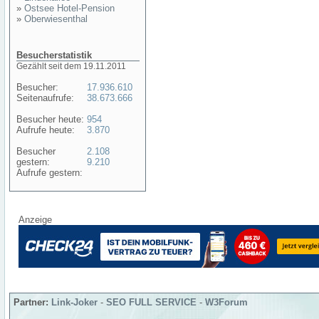
»
Ostsee Hotel-Pension
»
Oberwiesenthal
Besucherstatistik
Gezählt seit dem 19.11.2011
Besucher:
17.936.610
Seitenaufrufe:
38.673.666
Besucher heute:
954
Aufrufe heute:
3.870
Besucher
2.108
gestern:
9.210
Aufrufe gestern:
Anzeige
Partner:
Link-Joker
-
SEO FULL SERVICE
-
W3Forum