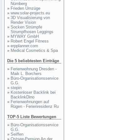
Nürnberg
»
Frieden Umzüge
»
www.solar-projects.eu
»
3D Visualisierung von
Render Vision
»
Socken Strümpfe
Strumpfhosen Leggings
»
MYWAY GmbH
»
Robert Engel Fitness
»
erpplanner.com
»
Medical Cosmetics & Spa
Die 5 beliebtesten Einträge
»
Ferienwohnung Dresden -
Maik L. Borchers
»
Büro-Organisationsservice
G.G.
»
stepin
»
Kostenloser Backlink bei
BacklinkDino
»
Ferienwohnungen auf
Rügen - Ferienresidenz Ru
TOP-5 Liste Bewertungen
»
Büro-Organisationsservice
G.G.
»
Seiffen
»
Ostsee-Pension An der