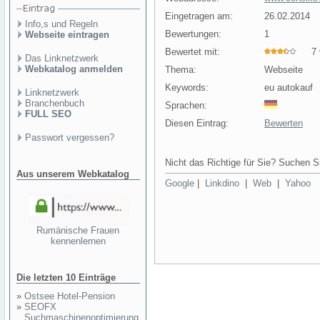
Eingetragen am:
26.02.2014
Info,s und Regeln
Bewertungen:
1
Webseite eintragen
Bewertet mit:
7 v
Das Linknetzwerk
Webkatalog anmelden
Thema:
Webseite
Keywords:
eu autokauf
Linknetzwerk
Branchenbuch
Sprachen:
FULL SEO
Diesen Eintrag:
Bewerten
Passwort vergessen?
Nicht das Richtige für Sie? Suchen Si
Aus unserem Webkatalog
Google
|
Linkdino
|
Web
|
Yahoo
Rumänische Frauen
kennenlernen
Die letzten 10 Einträge
»
Ostsee Hotel-Pension
»
SEOFX
Suchmaschinenoptimierung