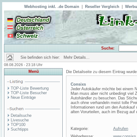
Webhosting inkl. .de Domain
|
Reseller Vergleich
|
Werbu
Suche:
Sie befinden sich hier: Mehr Details...
08.08.2026 - 23:18 Uhr
Menü
Die Detailseite zu diesem Eintrag wurde
Consixs
TOP-Liste Bewertung
Jeder Autokäufer möchte bei einem Ne
TOP-Liste Besucher
Man muss aber nicht unbedingt viel Z
Neue Einträge
Autohändler zu besuchen. Das Stich
auch ohne verhandeln meist tolle Prei
Informationen rund um den Autokauf 
alten Vorurteilen, auch im Bezug auf 
Detailsuche
Livesuche
TOP100
Kategorie:
Aufrufen
Suchtipps
Webadresse:
www.consixs