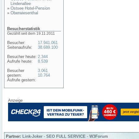
Lindenallee
»
Ostsee Hotel-Pension
»
Oberwiesenthal
Besucherstatistik
Gezählt seit dem 19.11.2011
Besucher:
17.941.061
Seitenaufrufe:
38.689.100
Besucher heute:
2.344
Aufrufe heute:
8.539
Besucher
3.061
gestern:
10.764
Aufrufe gestern:
Anzeige
Partner:
Link-Joker
-
SEO FULL SERVICE
-
W3Forum