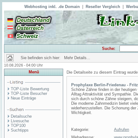
Webhosting inkl. .de Domain
|
Reseller Vergleich
|
Werbu
Suche:
Sie befinden sich hier: Mehr Details...
10.08.2026 - 04:00 Uhr
Menü
Die Detailseite zu diesem Eintrag wurde
Prophylaxe Berlin-Friedenau - Frit
TOP-Liste Bewertung
Schöne Zähne finden in der heutigen
TOP-Liste Besucher
Alltag Attraktivität und Sympathie. 
Neue Einträge
sich durch schöne Zähne steigern, d
Die moderne Zahnmedizin bietet viele
widerherzustellen. Die Schonung der 
Wichtigkeit.
Detailsuche
Livesuche
TOP100
Kategorie:
Aufrufen
Suchtipps
Webadresse:
www.prophylax