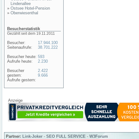
Lindenallee
»
Ostsee Hotel-Pension
»
Oberwiesenthal
Besucherstatistik
Gezählt seit dem 19.11.2011
Besucher:
17.944.100
Seitenaufrufe:
38.701.222
Besucher heute:
593
Aufrufe heute:
2.230
Besucher
2.422
gestern:
9.666
Aufrufe gestern:
Anzeige
Partner:
Link-Joker
-
SEO FULL SERVICE
-
W3Forum