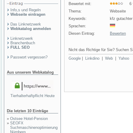
Bewertet mit:
6 v
Info,s und Regeln
Thema:
Webseite
Webseite eintragen
Keywords:
kfz gutachter
Das Linknetzwerk
Sprachen:
Webkatalog anmelden
Diesen Eintrag:
Bewerten
Linknetzwerk
Branchenbuch
FULL SEO
Nicht das Richtige für Sie? Suchen Si
Passwort vergessen?
Google
|
Linkdino
|
Web
|
Yahoo
Aus unserem Webkatalog
Tierhalterhaftpflicht Heute
Die letzten 10 Einträge
»
Ostsee Hotel-Pension
»
SEOFX
Suchmaschinenoptimierung
Nürnberg