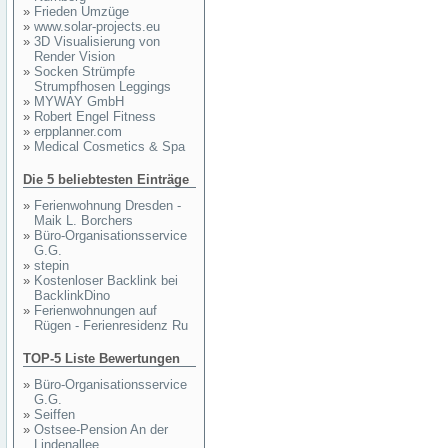
»
Frieden Umzüge
»
www.solar-projects.eu
»
3D Visualisierung von
Render Vision
»
Socken Strümpfe
Strumpfhosen Leggings
»
MYWAY GmbH
»
Robert Engel Fitness
»
erpplanner.com
»
Medical Cosmetics & Spa
Die 5 beliebtesten Einträge
»
Ferienwohnung Dresden -
Maik L. Borchers
»
Büro-Organisationsservice
G.G.
»
stepin
»
Kostenloser Backlink bei
BacklinkDino
»
Ferienwohnungen auf
Rügen - Ferienresidenz Ru
TOP-5 Liste Bewertungen
»
Büro-Organisationsservice
G.G.
»
Seiffen
»
Ostsee-Pension An der
Lindenallee