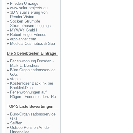
»
Frieden Umzüge
»
www.solar-projects.eu
»
3D Visualisierung von
Render Vision
»
Socken Strümpfe
Strumpfhosen Leggings
»
MYWAY GmbH
»
Robert Engel Fitness
»
erpplanner.com
»
Medical Cosmetics & Spa
Die 5 beliebtesten Einträge
»
Ferienwohnung Dresden -
Maik L. Borchers
»
Büro-Organisationsservice
G.G.
»
stepin
»
Kostenloser Backlink bei
BacklinkDino
»
Ferienwohnungen auf
Rügen - Ferienresidenz Ru
TOP-5 Liste Bewertungen
»
Büro-Organisationsservice
G.G.
»
Seiffen
»
Ostsee-Pension An der
Lindenallee