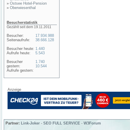
»
Ostsee Hotel-Pension
»
Oberwiesenthal
Besucherstatistik
Gezählt seit dem 19.11.2011
Besucher:
17.934.988
Seitenaufrufe:
38.666.128
Besucher heute:
1.440
Aufrufe heute:
5.543
Besucher
1.740
gestern:
10.544
Aufrufe gestern:
Anzeige
Partner:
Link-Joker
-
SEO FULL SERVICE
-
W3Forum