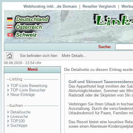
Webhosting inkl. .de Domain
|
Reseller Vergleich
|
Werbu
Suche:
Sie befinden sich hier: Mehr Details...
06.08.2026 - 13:54 Uhr
Menü
Die Detailseite zu diesem Eintrag wurde
Golf und Skiresort Tauernresidenc
TOP-Liste Bewertung
Das Apparthotel liegt inmitten der S
TOP-Liste Besucher
Aktivmöglichkeiten. Sommer wie Winte
Neue Einträge
Radstadt oder die Skipisten von Ski 
Verbringen Sie Ihren Urlaub in hochw
Ausstattung. Durch die verschiedens
Detailsuche
Urlaubsdomizil für Paare, Familien m
Livesuche
TOP100
Das Resort bietet eine luxuriöse Re
Suchtipps
sowie einen Abenteuer-Kinderspielpla