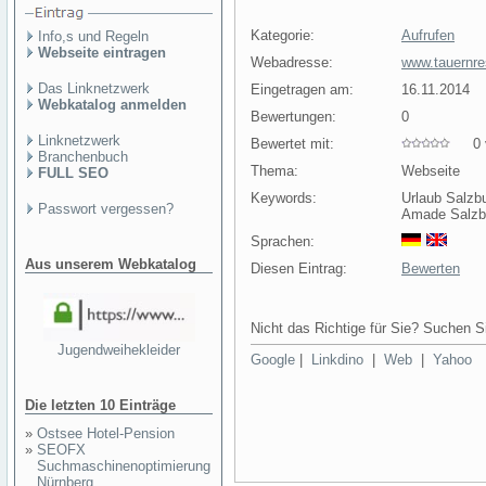
Kategorie:
Aufrufen
Info,s und Regeln
Webseite eintragen
Webadresse:
www.tauernr
Das Linknetzwerk
Eingetragen am:
16.11.2014
Webkatalog anmelden
Bewertungen:
0
Linknetzwerk
Bewertet mit:
0 v
Branchenbuch
Thema:
Webseite
FULL SEO
Keywords:
Urlaub Salzb
Passwort vergessen?
Amade Salzbu
Sprachen:
Aus unserem Webkatalog
Diesen Eintrag:
Bewerten
Nicht das Richtige für Sie? Suchen Si
Jugendweihekleider
Google
|
Linkdino
|
Web
|
Yahoo
Die letzten 10 Einträge
»
Ostsee Hotel-Pension
»
SEOFX
Suchmaschinenoptimierung
Nürnberg