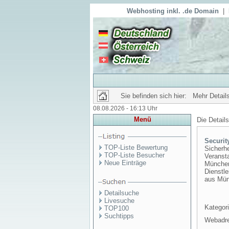
Webhosting inkl. .de Domain
|
Sie befinden sich hier: Mehr Details
08.08.2026 - 16:13 Uhr
Menü
Die Detail
Securit
TOP-Liste Bewertung
Sicherh
TOP-Liste Besucher
Veransta
Neue Einträge
München 
Dienstle
aus Mün
Detailsuche
Livesuche
Kategori
TOP100
Suchtipps
Webadr