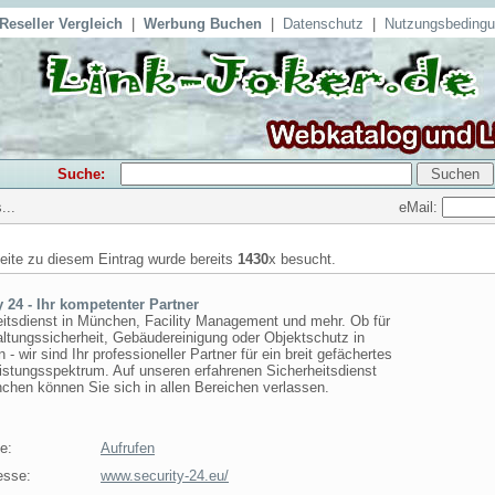
Reseller Vergleich
|
Werbung Buchen
|
Datenschutz
|
Nutzungsbeding
Suche:
eMail:
...
seite zu diesem Eintrag wurde bereits
1430
x besucht.
y 24 - Ihr kompetenter Partner
eitsdienst in München, Facility Management und mehr. Ob für
ltungssicherheit, Gebäudereinigung oder Objektschutz in
- wir sind Ihr professioneller Partner für ein breit gefächertes
istungsspektrum. Auf unseren erfahrenen Sicherheitsdienst
chen können Sie sich in allen Bereichen verlassen.
e:
Aufrufen
esse:
www.security-24.eu/