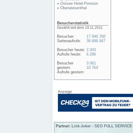
»
Ostsee Hotel-Pension
»
Oberwiesenthal
Besucherstatistik
Gezählt seit dem 19.11.2011
Besucher:
17.940.760
Seitenaufrufe:
38.686.847
Besucher heute:
2.043
Aufrufe heute:
6.286
Besucher
3.061
gestern:
10.764
Aufrufe gestern:
Anzeige
Partner:
Link-Joker
-
SEO FULL SERVICE