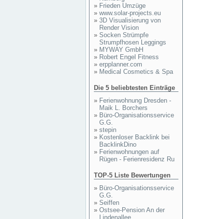
»
Frieden Umzüge
»
www.solar-projects.eu
»
3D Visualisierung von
Render Vision
»
Socken Strümpfe
Strumpfhosen Leggings
»
MYWAY GmbH
»
Robert Engel Fitness
»
erpplanner.com
»
Medical Cosmetics & Spa
Die 5 beliebtesten Einträge
»
Ferienwohnung Dresden -
Maik L. Borchers
»
Büro-Organisationsservice
G.G.
»
stepin
»
Kostenloser Backlink bei
BacklinkDino
»
Ferienwohnungen auf
Rügen - Ferienresidenz Ru
TOP-5 Liste Bewertungen
»
Büro-Organisationsservice
G.G.
»
Seiffen
»
Ostsee-Pension An der
Lindenallee