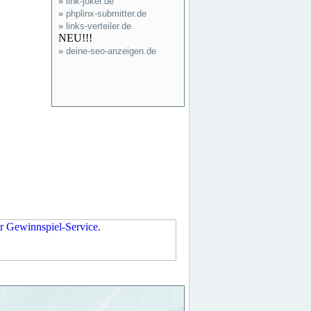
»
link-joker.de
»
phplinx-submitter.de
»
links-verteiler.de
NEU!!!
»
deine-seo-anzeigen.de