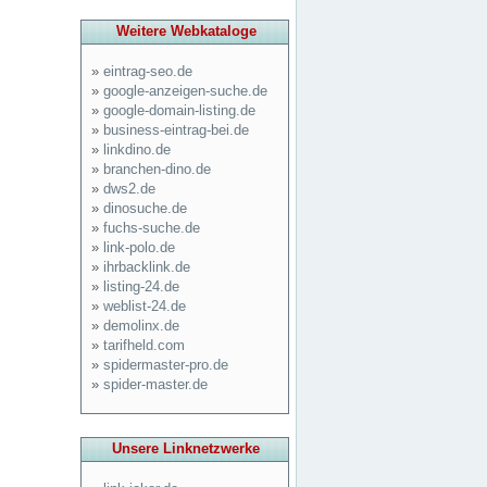
Weitere Webkataloge
»
eintrag-seo.de
»
google-anzeigen-suche.de
»
google-domain-listing.de
»
business-eintrag-bei.de
»
linkdino.de
»
branchen-dino.de
»
dws2.de
»
dinosuche.de
»
fuchs-suche.de
»
link-polo.de
»
ihrbacklink.de
»
listing-24.de
»
weblist-24.de
»
demolinx.de
»
tarifheld.com
»
spidermaster-pro.de
»
spider-master.de
Unsere Linknetzwerke