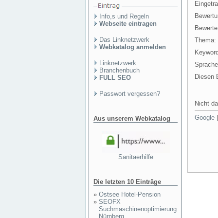
Eingetr
Bewertu
Info,s und Regeln
Webseite eintragen
Bewertet
Das Linknetzwerk
Thema:
Webkatalog anmelden
Keyword
Linknetzwerk
Sprache
Branchenbuch
Diesen E
FULL SEO
Passwort vergessen?
Nicht da
Google
Aus unserem Webkatalog
Sanitaerhilfe
Die letzten 10 Einträge
»
Ostsee Hotel-Pension
»
SEOFX
Suchmaschinenoptimierung
Nürnberg