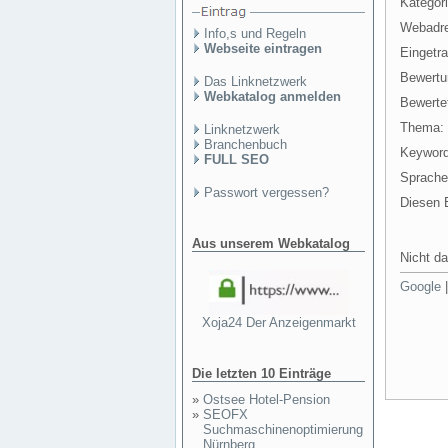
Kategori
Webadr
Info,s und Regeln
Webseite eintragen
Eingetr
Bewertu
Das Linknetzwerk
Webkatalog anmelden
Bewertet
Thema:
Linknetzwerk
Branchenbuch
Keyword
FULL SEO
Sprache
Passwort vergessen?
Diesen E
Aus unserem Webkatalog
Nicht da
Google
Xoja24 Der Anzeigenmarkt
Die letzten 10 Einträge
»
Ostsee Hotel-Pension
»
SEOFX
Suchmaschinenoptimierung
Nürnberg