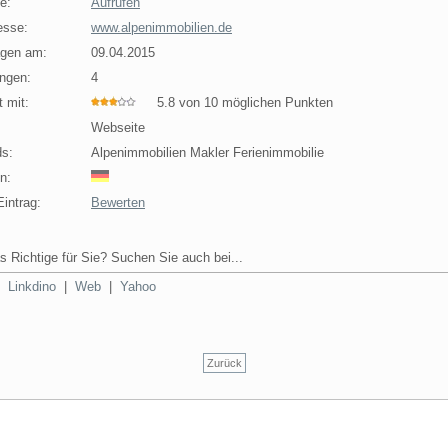
e:
Aufrufen
esse:
www.alpenimmobilien.de
agen am:
09.04.2015
ngen:
4
 mit:
5.8 von 10 möglichen Punkten
Webseite
s:
Alpenimmobilien Makler Ferienimmobilie
n:
intrag:
Bewerten
s Richtige für Sie? Suchen Sie auch bei...
|
Linkdino
|
Web
|
Yahoo
Zurück