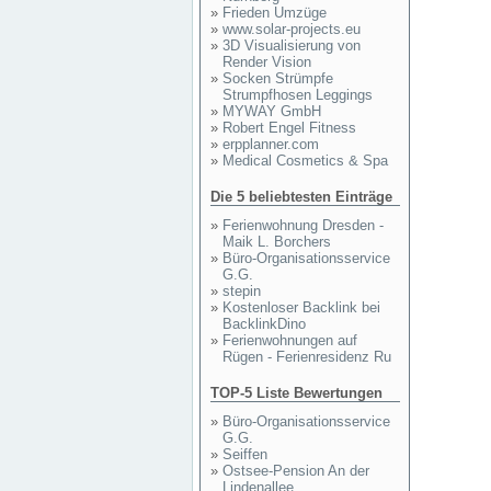
»
Frieden Umzüge
»
www.solar-projects.eu
»
3D Visualisierung von
Render Vision
»
Socken Strümpfe
Strumpfhosen Leggings
»
MYWAY GmbH
»
Robert Engel Fitness
»
erpplanner.com
»
Medical Cosmetics & Spa
Die 5 beliebtesten Einträge
»
Ferienwohnung Dresden -
Maik L. Borchers
»
Büro-Organisationsservice
G.G.
»
stepin
»
Kostenloser Backlink bei
BacklinkDino
»
Ferienwohnungen auf
Rügen - Ferienresidenz Ru
TOP-5 Liste Bewertungen
»
Büro-Organisationsservice
G.G.
»
Seiffen
»
Ostsee-Pension An der
Lindenallee