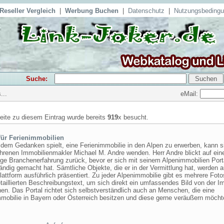
Reseller Vergleich
|
Werbung Buchen
|
Datenschutz
|
Nutzungsbeding
Suche:
eMail:
...
seite zu diesem Eintrag wurde bereits
919
x besucht.
für Ferienimmobilien
 dem Gedanken spielt, eine Ferienimmobilie in den Alpen zu erwerben, kann s
ahrenen Immobilienmakler Michael M. Andre wenden. Herr Andre blickt auf ein
ige Branchenerfahrung zurück, bevor er sich mit seinem Alpenimmobilien Port
ändig gemacht hat. Sämtliche Objekte, die er in der Vermittlung hat, werden a
lattform ausführlich präsentiert. Zu jeder Alpenimmobilie gibt es mehrere Fot
taillierten Beschreibungstext, um sich direkt ein umfassendes Bild von der I
n. Das Portal richtet sich selbstverständlich auch an Menschen, die eine
mmobilie in Bayern oder Österreich besitzen und diese gerne veräußern möcht