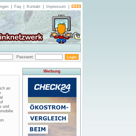
ungen
|
Faq
|
Kontakt
|
Impressum
|
Passwort:
Werbung
ich an
e
al
uf
os und
mmobilie
en.