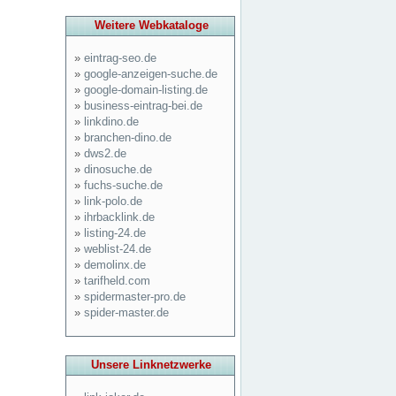
Weitere Webkataloge
»
eintrag-seo.de
»
google-anzeigen-suche.de
»
google-domain-listing.de
»
business-eintrag-bei.de
»
linkdino.de
»
branchen-dino.de
»
dws2.de
»
dinosuche.de
»
fuchs-suche.de
»
link-polo.de
»
ihrbacklink.de
»
listing-24.de
»
weblist-24.de
»
demolinx.de
»
tarifheld.com
»
spidermaster-pro.de
»
spider-master.de
Unsere Linknetzwerke