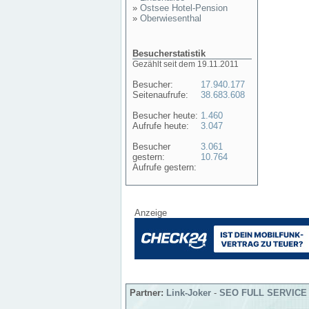
»
Ostsee Hotel-Pension
»
Oberwiesenthal
Besucherstatistik
Gezählt seit dem 19.11.2011
Besucher:
17.940.177
Seitenaufrufe:
38.683.608
Besucher heute:
1.460
Aufrufe heute:
3.047
Besucher
3.061
gestern:
10.764
Aufrufe gestern:
Anzeige
Partner:
Link-Joker
-
SEO FULL SERVICE