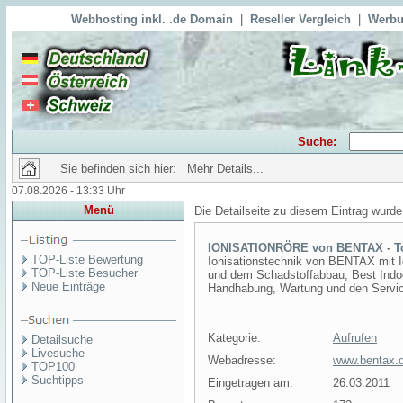
Webhosting inkl. .de Domain
|
Reseller Vergleich
|
Werbu
Suche:
Sie befinden sich hier: Mehr Details...
07.08.2026 - 13:33 Uhr
Menü
Die Detailseite zu diesem Eintrag wurde
IONISATIONRÖRE von BENTAX - To
TOP-Liste Bewertung
Ionisationstechnik von BENTAX mit I
TOP-Liste Besucher
und dem Schadstoffabbau, Best Indoor 
Neue Einträge
Handhabung, Wartung und den Service
Kategorie:
Aufrufen
Detailsuche
Livesuche
Webadresse:
www.bentax.
TOP100
Suchtipps
Eingetragen am:
26.03.2011