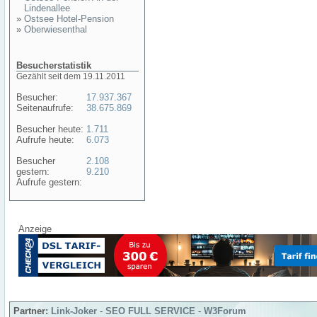
Lindenallee
»
Ostsee Hotel-Pension
»
Oberwiesenthal
Besucherstatistik
Gezählt seit dem 19.11.2011
Besucher:
17.937.367
Seitenaufrufe:
38.675.869
Besucher heute:
1.711
Aufrufe heute:
6.073
Besucher
2.108
gestern:
9.210
Aufrufe gestern:
Anzeige
Partner:
Link-Joker
-
SEO FULL SERVICE
-
W3Forum