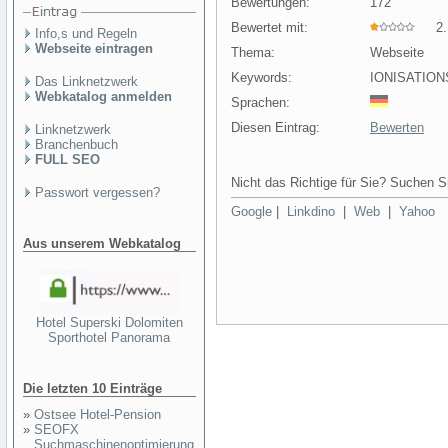
Bewertungen:
172
Bewertet mit:
2.1
Info,s und Regeln
Webseite eintragen
Thema:
Webseite
Keywords:
IONISATIONS
Das Linknetzwerk
Webkatalog anmelden
Sprachen:
Diesen Eintrag:
Bewerten
Linknetzwerk
Branchenbuch
FULL SEO
Nicht das Richtige für Sie? Suchen Si
Passwort vergessen?
Google
|
Linkdino
|
Web
|
Yahoo
Aus unserem Webkatalog
Hotel Superski Dolomiten
Sporthotel Panorama
Die letzten 10 Einträge
»
Ostsee Hotel-Pension
»
SEOFX
Suchmaschinenoptimierung