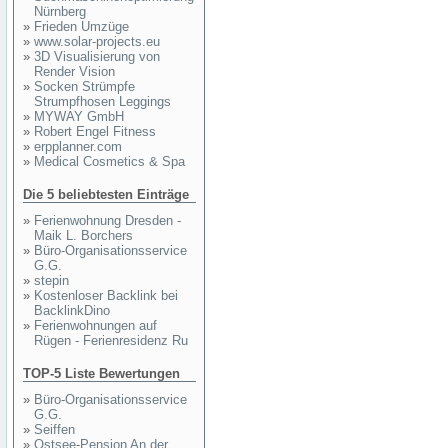
Nürnberg
»
Frieden Umzüge
»
www.solar-projects.eu
»
3D Visualisierung von
Render Vision
»
Socken Strümpfe
Strumpfhosen Leggings
»
MYWAY GmbH
»
Robert Engel Fitness
»
erpplanner.com
»
Medical Cosmetics & Spa
Die 5 beliebtesten Einträge
»
Ferienwohnung Dresden -
Maik L. Borchers
»
Büro-Organisationsservice
G.G.
»
stepin
»
Kostenloser Backlink bei
BacklinkDino
»
Ferienwohnungen auf
Rügen - Ferienresidenz Ru
TOP-5 Liste Bewertungen
»
Büro-Organisationsservice
G.G.
»
Seiffen
»
Ostsee-Pension An der