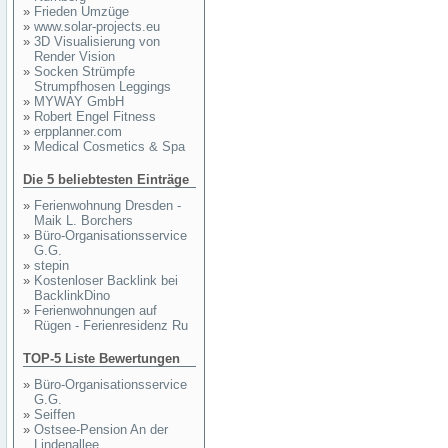
»
Frieden Umzüge
»
www.solar-projects.eu
»
3D Visualisierung von
Render Vision
»
Socken Strümpfe
Strumpfhosen Leggings
»
MYWAY GmbH
»
Robert Engel Fitness
»
erpplanner.com
»
Medical Cosmetics & Spa
Die 5 beliebtesten Einträge
»
Ferienwohnung Dresden -
Maik L. Borchers
»
Büro-Organisationsservice
G.G.
»
stepin
»
Kostenloser Backlink bei
BacklinkDino
»
Ferienwohnungen auf
Rügen - Ferienresidenz Ru
TOP-5 Liste Bewertungen
»
Büro-Organisationsservice
G.G.
»
Seiffen
»
Ostsee-Pension An der
Lindenallee