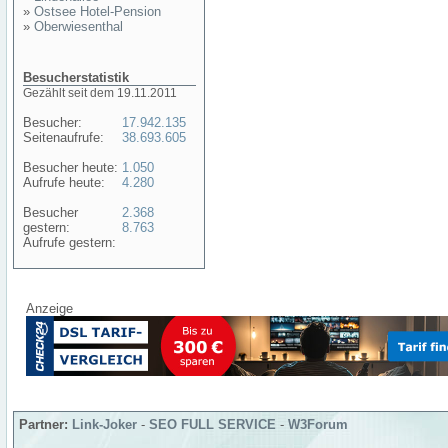
»
Ostsee Hotel-Pension
»
Oberwiesenthal
Besucherstatistik
Gezählt seit dem 19.11.2011
Besucher:
17.942.135
Seitenaufrufe:
38.693.605
Besucher heute:
1.050
Aufrufe heute:
4.280
Besucher
2.368
gestern:
8.763
Aufrufe gestern:
Anzeige
Partner:
Link-Joker
-
SEO FULL SERVICE
-
W3Forum