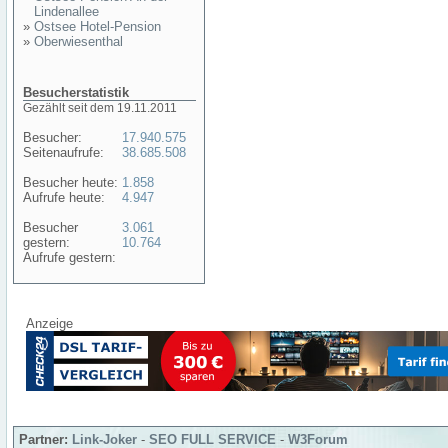
Lindenallee
»
Ostsee Hotel-Pension
»
Oberwiesenthal
Besucherstatistik
Gezählt seit dem 19.11.2011
Besucher:
17.940.575
Seitenaufrufe:
38.685.508
Besucher heute:
1.858
Aufrufe heute:
4.947
Besucher
3.061
gestern:
10.764
Aufrufe gestern:
Anzeige
Partner:
Link-Joker
-
SEO FULL SERVICE
-
W3Forum