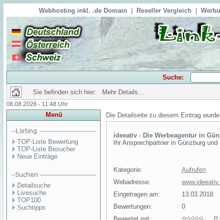
Webhosting inkl. .de Domain
|
Reseller Vergleich
|
Werbu
Suche:
Sie befinden sich hier: Mehr Details...
08.08.2026 - 11:48 Uhr
Menü
Die Detailseite zu diesem Eintrag wurde
ideeativ - Die Werbeagentur in Gü
TOP-Liste Bewertung
Ihr Ansprechpartner in Günzburg und
TOP-Liste Besucher
Neue Einträge
Kategorie:
Aufrufen
Webadresse:
www.ideeativ
Detailsuche
Livesuche
Eingetragen am:
13.03.2018
TOP100
Bewertungen:
0
Suchtipps
Bewertet mit:
0 v