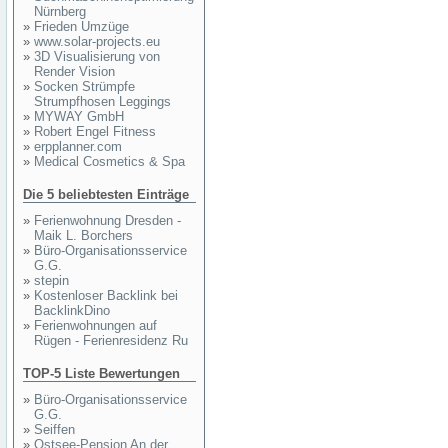
Nürnberg
»
Frieden Umzüge
»
www.solar-projects.eu
»
3D Visualisierung von
Render Vision
»
Socken Strümpfe
Strumpfhosen Leggings
»
MYWAY GmbH
»
Robert Engel Fitness
»
erpplanner.com
»
Medical Cosmetics & Spa
Die 5 beliebtesten Einträge
»
Ferienwohnung Dresden -
Maik L. Borchers
»
Büro-Organisationsservice
G.G.
»
stepin
»
Kostenloser Backlink bei
BacklinkDino
»
Ferienwohnungen auf
Rügen - Ferienresidenz Ru
TOP-5 Liste Bewertungen
»
Büro-Organisationsservice
G.G.
»
Seiffen
»
Ostsee-Pension An der