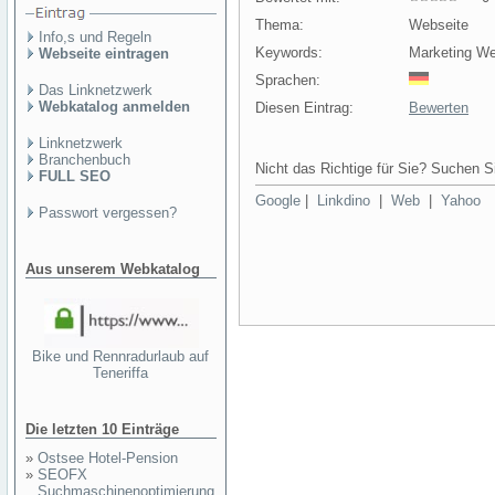
Thema:
Webseite
Info,s und Regeln
Keywords:
Marketing We
Webseite eintragen
Sprachen:
Das Linknetzwerk
Webkatalog anmelden
Diesen Eintrag:
Bewerten
Linknetzwerk
Branchenbuch
Nicht das Richtige für Sie? Suchen Si
FULL SEO
Google
|
Linkdino
|
Web
|
Yahoo
Passwort vergessen?
Aus unserem Webkatalog
Bike und Rennradurlaub auf
Teneriffa
Die letzten 10 Einträge
»
Ostsee Hotel-Pension
»
SEOFX
Suchmaschinenoptimierung