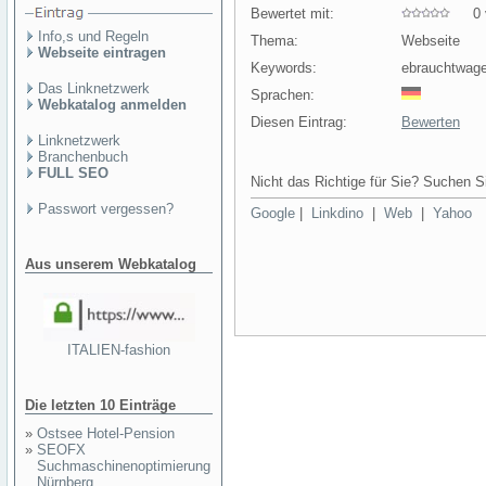
Bewertet mit:
0 v
Info,s und Regeln
Thema:
Webseite
Webseite eintragen
Keywords:
ebrauchtwage
Das Linknetzwerk
Sprachen:
Webkatalog anmelden
Diesen Eintrag:
Bewerten
Linknetzwerk
Branchenbuch
FULL SEO
Nicht das Richtige für Sie? Suchen Si
Passwort vergessen?
Google
|
Linkdino
|
Web
|
Yahoo
Aus unserem Webkatalog
ITALIEN-fashion
Die letzten 10 Einträge
»
Ostsee Hotel-Pension
»
SEOFX
Suchmaschinenoptimierung
Nürnberg