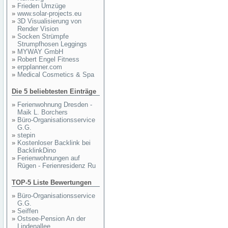
»
Frieden Umzüge
»
www.solar-projects.eu
»
3D Visualisierung von
Render Vision
»
Socken Strümpfe
Strumpfhosen Leggings
»
MYWAY GmbH
»
Robert Engel Fitness
»
erpplanner.com
»
Medical Cosmetics & Spa
Die 5 beliebtesten Einträge
»
Ferienwohnung Dresden -
Maik L. Borchers
»
Büro-Organisationsservice
G.G.
»
stepin
»
Kostenloser Backlink bei
BacklinkDino
»
Ferienwohnungen auf
Rügen - Ferienresidenz Ru
TOP-5 Liste Bewertungen
»
Büro-Organisationsservice
G.G.
»
Seiffen
»
Ostsee-Pension An der
Lindenallee