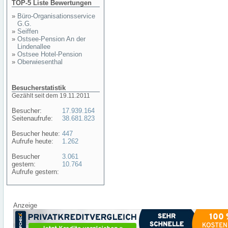
TOP-5 Liste Bewertungen
»
Büro-Organisationsservice
G.G.
»
Seiffen
»
Ostsee-Pension An der
Lindenallee
»
Ostsee Hotel-Pension
»
Oberwiesenthal
Besucherstatistik
Gezählt seit dem 19.11.2011
Besucher:
17.939.164
Seitenaufrufe:
38.681.823
Besucher heute:
447
Aufrufe heute:
1.262
Besucher
3.061
gestern:
10.764
Aufrufe gestern:
Anzeige