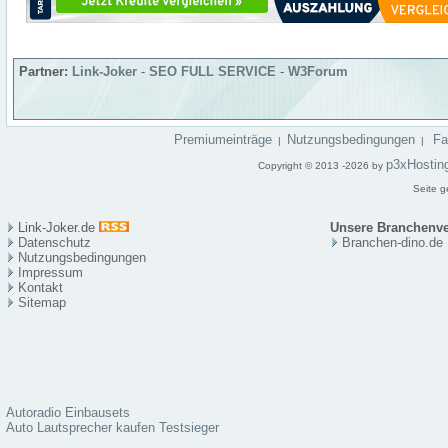
Partner:
Link-Joker
-
SEO FULL SERVICE
-
W3Forum
Premiumeinträge
Nutzungsbedingungen
F
|
|
p3xHostin
Copyright © 2013 -2026 by
Seite g
Link-Joker.de
Unsere Branchenve
Datenschutz
Branchen-dino.de
Nutzungsbedingungen
Impressum
Kontakt
Sitema
p
Autoradio Einbausets
Auto Lautsprecher kaufen Testsieger