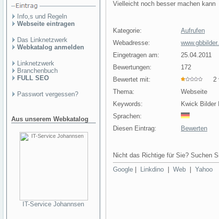
Vielleicht noch besser machen kann
Info,s und Regeln
Webseite eintragen
Kategorie:
Aufrufen
Das Linknetzwerk
Webadresse:
www.gbbilder.
Webkatalog anmelden
Eingetragen am:
25.04.2011
Linknetzwerk
Bewertungen:
172
Branchenbuch
FULL SEO
Bewertet mit:
2 v
Thema:
Webseite
Passwort vergessen?
Keywords:
Kwick Bilder 
Sprachen:
Aus unserem Webkatalog
Diesen Eintrag:
Bewerten
Nicht das Richtige für Sie? Suchen Si
Google
|
Linkdino
|
Web
|
Yahoo
IT-Service Johannsen