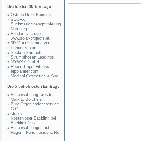
Die letzten 10 Einträge
»
Ostsee Hotel-Pension
»
SEOFX
Suchmaschinenoptimierung
Nürnberg
»
Frieden Umzüge
»
www.solar-projects.eu
»
3D Visualisierung von
Render Vision
»
Socken Strümpfe
Strumpfhosen Leggings
»
MYWAY GmbH
»
Robert Engel Fitness
»
erpplanner.com
»
Medical Cosmetics & Spa
Die 5 beliebtesten Einträge
»
Ferienwohnung Dresden -
Maik L. Borchers
»
Büro-Organisationsservice
G.G.
»
stepin
»
Kostenloser Backlink bei
BacklinkDino
»
Ferienwohnungen auf
Rügen - Ferienresidenz Ru