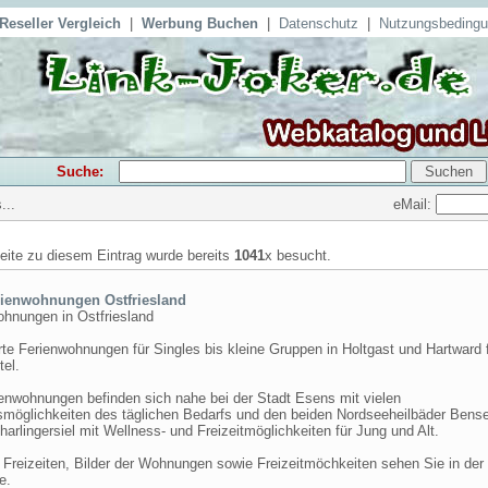
Reseller Vergleich
|
Werbung Buchen
|
Datenschutz
|
Nutzungsbeding
Suche:
eMail:
...
seite zu diesem Eintrag wurde bereits
1041
x besucht.
rienwohnungen Ostfriesland
ohnungen in Ostfriesland
te Ferienwohnungen für Singles bis kleine Gruppen in Holtgast und Hartward 
el.
ienwohnungen befinden sich nahe bei der Stadt Esens mit vielen
smöglichkeiten des täglichen Bedarfs und den beiden Nordseeheilbäder Bense
arlingersiel mit Wellness- und Freizeitmöglichkeiten für Jung und Alt.
 Freizeiten, Bilder der Wohnungen sowie Freizeitmöchkeiten sehen Sie in der
e.