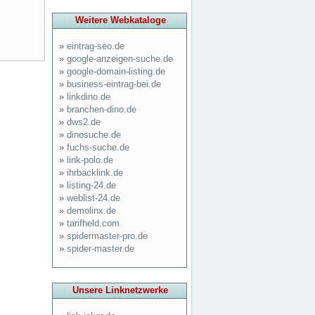
Weitere Webkataloge
»
eintrag-seo.de
»
google-anzeigen-suche.de
»
google-domain-listing.de
»
business-eintrag-bei.de
»
linkdino.de
»
branchen-dino.de
»
dws2.de
»
dinosuche.de
»
fuchs-suche.de
»
link-polo.de
»
ihrbacklink.de
»
listing-24.de
»
weblist-24.de
»
demolinx.de
»
tarifheld.com
»
spidermaster-pro.de
»
spider-master.de
Unsere Linknetzwerke