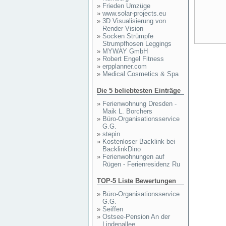
»
Frieden Umzüge
»
www.solar-projects.eu
»
3D Visualisierung von
Render Vision
»
Socken Strümpfe
Strumpfhosen Leggings
»
MYWAY GmbH
»
Robert Engel Fitness
»
erpplanner.com
»
Medical Cosmetics & Spa
Die 5 beliebtesten Einträge
»
Ferienwohnung Dresden -
Maik L. Borchers
»
Büro-Organisationsservice
G.G.
»
stepin
»
Kostenloser Backlink bei
BacklinkDino
»
Ferienwohnungen auf
Rügen - Ferienresidenz Ru
TOP-5 Liste Bewertungen
»
Büro-Organisationsservice
G.G.
»
Seiffen
»
Ostsee-Pension An der
Lindenallee