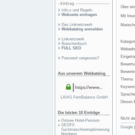
Über ei
Info,s und Regeln
Webseite eintragen
Mit fre
Das Linknetzwerk
Mariech
Webkatalog anmelden
Linknetzwerk
Kategori
Branchenbuch
FULL SEO
Webadr
Eingetr
Passwort vergessen?
Bewertu
Bewertet
Aus unserem Webkatalog
Thema:
Keyword
Sprache
LAIAS FemBalance GmbH
Diesen E
Die letzten 10 Einträge
Nicht da
»
Ostsee Hotel-Pension
»
SEOFX
Google
Suchmaschinenoptimierung
Nürnberg