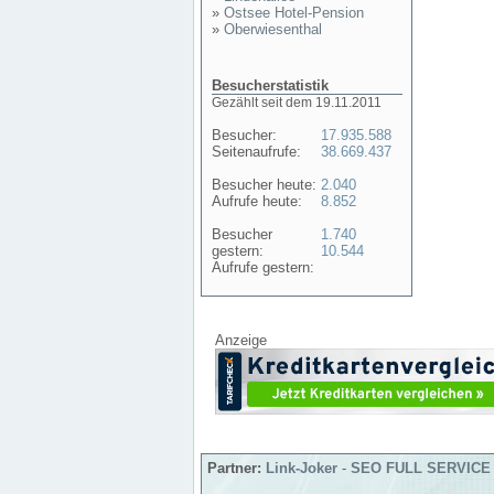
»
Ostsee Hotel-Pension
»
Oberwiesenthal
Besucherstatistik
Gezählt seit dem 19.11.2011
Besucher:
17.935.588
Seitenaufrufe:
38.669.437
Besucher heute:
2.040
Aufrufe heute:
8.852
Besucher
1.740
gestern:
10.544
Aufrufe gestern:
Anzeige
Partner:
Link-Joker
-
SEO FULL SERVICE