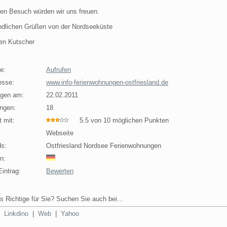
nen Besuch würden wir uns freuen.
undlichen Grüßen von der Nordseeküste
en Kutscher
e:
Aufrufen
esse:
www.info-ferienwohnungen-ostfriesland.de
agen am:
22.02.2011
ngen:
18
 mit:
5.5 von 10 möglichen Punkten
Webseite
s:
Ostfriesland Nordsee Ferienwohnungen
n:
intrag:
Bewerten
s Richtige für Sie? Suchen Sie auch bei...
|
Linkdino
|
Web
|
Yahoo