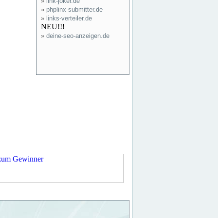
»
link-joker.de
»
phplinx-submitter.de
»
links-verteiler.de
NEU!!!
»
deine-seo-anzeigen.de