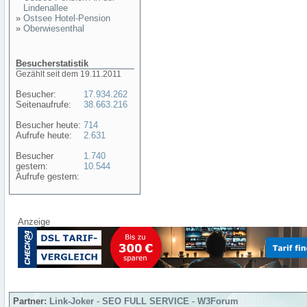
Lindenallee
»
Ostsee Hotel-Pension
»
Oberwiesenthal
Besucherstatistik
Gezählt seit dem 19.11.2011
Besucher:
17.934.262
Seitenaufrufe:
38.663.216
Besucher heute:
714
Aufrufe heute:
2.631
Besucher
1.740
gestern:
10.544
Aufrufe gestern:
Anzeige
Partner:
Link-Joker
-
SEO FULL SERVICE
-
W3Forum