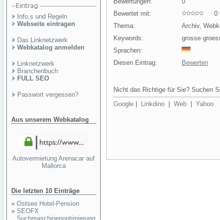
Bewertungen:
0
Bewertet mit:
0 v
Info,s und Regeln
Webseite eintragen
Thema:
Archiv, Webk
Keywords:
grosse groes
Das Linknetzwerk
Webkatalog anmelden
Sprachen:
Diesen Eintrag:
Bewerten
Linknetzwerk
Branchenbuch
FULL SEO
Nicht das Richtige für Sie? Suchen Si
Passwort vergessen?
Google
|
Linkdino
|
Web
|
Yahoo
Aus unserem Webkatalog
Autovermietung Arenacar auf
Mallorca
Die letzten 10 Einträge
»
Ostsee Hotel-Pension
»
SEOFX
Suchmaschinenoptimierung