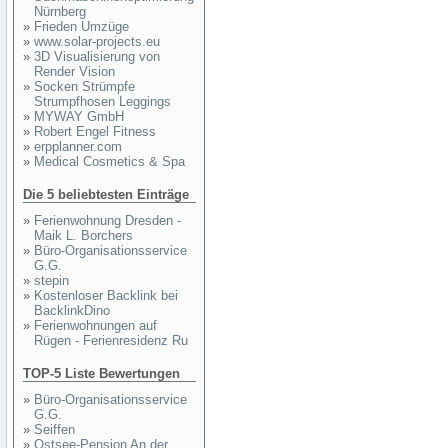
Nürnberg
»
Frieden Umzüge
»
www.solar-projects.eu
»
3D Visualisierung von
Render Vision
»
Socken Strümpfe
Strumpfhosen Leggings
»
MYWAY GmbH
»
Robert Engel Fitness
»
erpplanner.com
»
Medical Cosmetics & Spa
Die 5 beliebtesten Einträge
»
Ferienwohnung Dresden -
Maik L. Borchers
»
Büro-Organisationsservice
G.G.
»
stepin
»
Kostenloser Backlink bei
BacklinkDino
»
Ferienwohnungen auf
Rügen - Ferienresidenz Ru
TOP-5 Liste Bewertungen
»
Büro-Organisationsservice
G.G.
»
Seiffen
»
Ostsee-Pension An der