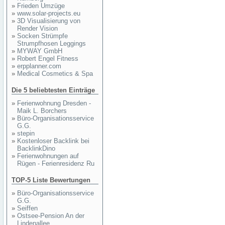
»
Frieden Umzüge
»
www.solar-projects.eu
»
3D Visualisierung von
Render Vision
»
Socken Strümpfe
Strumpfhosen Leggings
»
MYWAY GmbH
»
Robert Engel Fitness
»
erpplanner.com
»
Medical Cosmetics & Spa
Die 5 beliebtesten Einträge
»
Ferienwohnung Dresden -
Maik L. Borchers
»
Büro-Organisationsservice
G.G.
»
stepin
»
Kostenloser Backlink bei
BacklinkDino
»
Ferienwohnungen auf
Rügen - Ferienresidenz Ru
TOP-5 Liste Bewertungen
»
Büro-Organisationsservice
G.G.
»
Seiffen
»
Ostsee-Pension An der
Lindenallee