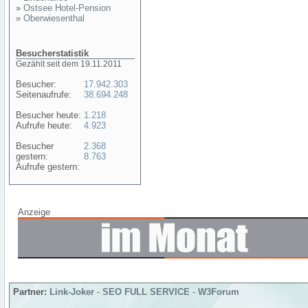
»
Ostsee Hotel-Pension
»
Oberwiesenthal
Besucherstatistik
Gezählt seit dem 19.11.2011
Besucher:
17.942.303
Seitenaufrufe:
38.694.248
Besucher heute:
1.218
Aufrufe heute:
4.923
Besucher
2.368
gestern:
8.763
Aufrufe gestern:
Anzeige
Partner:
Link-Joker
-
SEO FULL SERVICE
-
W3Forum