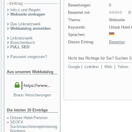
Bewertungen:
0
Info,s und Regeln
Bewertet mit:
0 v
Webseite eintragen
Thema:
Webseite
Das Linknetzwerk
Keywords:
Urlaub Hotel
Webkatalog anmelden
Sprachen:
Linknetzwerk
Diesen Eintrag:
Bewerten
Branchenbuch
FULL SEO
Passwort vergessen?
Nicht das Richtige für Sie? Suchen Si
Google
|
Linkdino
|
Web
|
Yahoo
Aus unserem Webkatalog
Braun Versicherungen
Die letzten 10 Einträge
»
Ostsee Hotel-Pension
»
SEOFX
Suchmaschinenoptimierung
Nürnberg