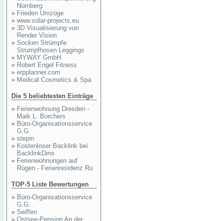
Nürnberg
»
Frieden Umzüge
»
www.solar-projects.eu
»
3D Visualisierung von
Render Vision
»
Socken Strümpfe
Strumpfhosen Leggings
»
MYWAY GmbH
»
Robert Engel Fitness
»
erpplanner.com
»
Medical Cosmetics & Spa
Die 5 beliebtesten Einträge
»
Ferienwohnung Dresden -
Maik L. Borchers
»
Büro-Organisationsservice
G.G.
»
stepin
»
Kostenloser Backlink bei
BacklinkDino
»
Ferienwohnungen auf
Rügen - Ferienresidenz Ru
TOP-5 Liste Bewertungen
»
Büro-Organisationsservice
G.G.
»
Seiffen
»
Ostsee-Pension An der