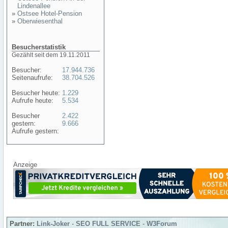
Lindenallee
»
Ostsee Hotel-Pension
»
Oberwiesenthal
Besucherstatistik
Gezählt seit dem 19.11.2011
Besucher:
17.944.736
Seitenaufrufe:
38.704.526
Besucher heute:
1.229
Aufrufe heute:
5.534
Besucher
2.422
gestern:
9.666
Aufrufe gestern:
Anzeige
Partner:
Link-Joker
-
SEO FULL SERVICE
-
W3Forum