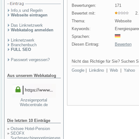
Bewertungen:
171
Info,s und Regeln
Bewertet mit:
2.1
Webseite eintragen
Thema:
Webseite
Das Linknetzwerk
Keywords:
Energiespare
Webkatalog anmelden
Sprachen:
Linknetzwerk
Diesen Eintrag:
Bewerten
Branchenbuch
FULL SEO
Passwort vergessen?
Nicht das Richtige für Sie? Suchen Si
Google
|
Linkdino
|
Web
|
Yahoo
Aus unserem Webkatalog
Anzeigenportal
Webcentrale.de
Die letzten 10 Einträge
»
Ostsee Hotel-Pension
»
SEOFX
Suchmaschinenoptimierung