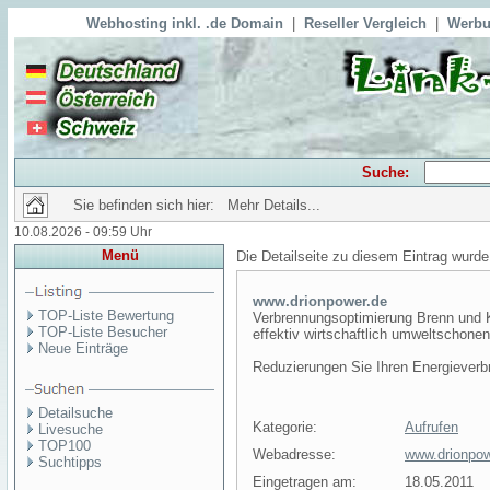
Webhosting inkl. .de Domain
|
Reseller Vergleich
|
Werbu
Suche:
Sie befinden sich hier: Mehr Details...
10.08.2026 - 09:59 Uhr
Menü
Die Detailseite zu diesem Eintrag wurde
www.drionpower.de
TOP-Liste Bewertung
Verbrennungsoptimierung Brenn und K
TOP-Liste Besucher
effektiv wirtschaftlich umweltschone
Neue Einträge
Reduzierungen Sie Ihren Energieve
Detailsuche
Kategorie:
Aufrufen
Livesuche
TOP100
Webadresse:
www.drionpow
Suchtipps
Eingetragen am:
18.05.2011