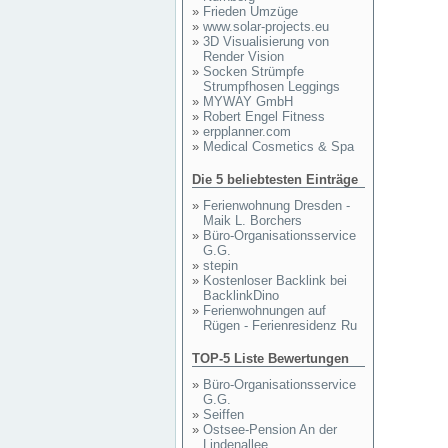
»
Frieden Umzüge
»
www.solar-projects.eu
»
3D Visualisierung von
Render Vision
»
Socken Strümpfe
Strumpfhosen Leggings
»
MYWAY GmbH
»
Robert Engel Fitness
»
erpplanner.com
»
Medical Cosmetics & Spa
Die 5 beliebtesten Einträge
»
Ferienwohnung Dresden -
Maik L. Borchers
»
Büro-Organisationsservice
G.G.
»
stepin
»
Kostenloser Backlink bei
BacklinkDino
»
Ferienwohnungen auf
Rügen - Ferienresidenz Ru
TOP-5 Liste Bewertungen
»
Büro-Organisationsservice
G.G.
»
Seiffen
»
Ostsee-Pension An der
Lindenallee