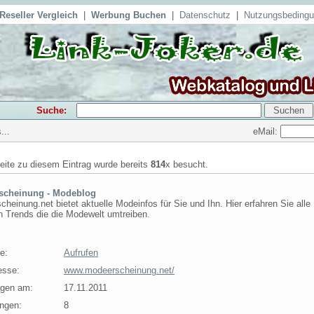
Reseller Vergleich
|
Werbung Buchen
|
Datenschutz
|
Nutzungsbeding
Suche:
eMail:
...
seite zu diesem Eintrag wurde bereits
814
x besucht.
scheinung - Modeblog
heinung.net bietet aktuelle Modeinfos für Sie und Ihn. Hier erfahren Sie alle
n Trends die die Modewelt umtreiben.
e:
Aufrufen
esse:
www.modeerscheinung.net/
agen am:
17.11.2011
ngen:
8