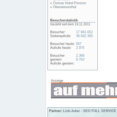
»
Ostsee Hotel-Pension
»
Oberwiesenthal
Besucherstatistik
Gezählt seit dem 19.11.2011
Besucher:
17.941.652
Seitenaufrufe:
38.692.300
Besucher heute:
567
Aufrufe heute:
2.975
Besucher
2.368
gestern:
8.763
Aufrufe gestern:
Anzeige
Partner:
Link-Joker
-
SEO FULL SERVICE