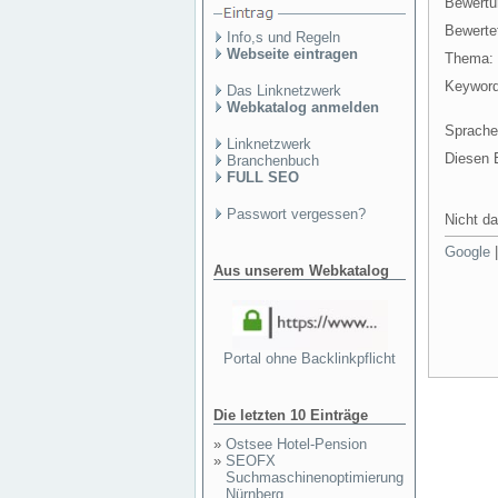
Bewertu
Bewertet
Info,s und Regeln
Webseite eintragen
Thema:
Keyword
Das Linknetzwerk
Webkatalog anmelden
Sprache
Linknetzwerk
Diesen E
Branchenbuch
FULL SEO
Passwort vergessen?
Nicht da
Google
Aus unserem Webkatalog
Portal ohne Backlinkpflicht
Die letzten 10 Einträge
»
Ostsee Hotel-Pension
»
SEOFX
Suchmaschinenoptimierung
Nürnberg