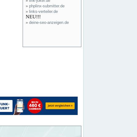
»
link-joker.de
»
phplinx-submitter.de
»
links-verteiler.de
NEU!!!
»
deine-seo-anzeigen.de