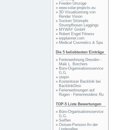
»
Frieden Umzüge
»
www.solar-projects.eu
»
3D Visualisierung von
Render Vision
»
Socken Strümpfe
Strumpfhosen Leggings
»
MYWAY GmbH
»
Robert Engel Fitness
»
erpplanner.com
»
Medical Cosmetics & Spa
Die 5 beliebtesten Einträge
»
Ferienwohnung Dresden -
Maik L. Borchers
»
Büro-Organisationsservice
G.G.
»
stepin
»
Kostenloser Backlink bei
BacklinkDino
»
Ferienwohnungen auf
Rügen - Ferienresidenz Ru
TOP-5 Liste Bewertungen
»
Büro-Organisationsservice
G.G.
»
Seiffen
»
Ostsee-Pension An der
Lindenallee