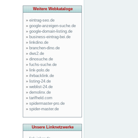
Weitere Webkataloge
»
eintrag-seo.de
»
google-anzeigen-suche.de
»
google-domain-listing.de
»
business-eintrag-bei.de
»
linkdino.de
»
branchen-dino.de
»
dws2.de
»
dinosuche.de
»
fuchs-suche.de
»
link-polo.de
»
ihrbacklink.de
»
listing-24.de
»
weblist-24.de
»
demolinx.de
»
tarifheld.com
»
spidermaster-pro.de
»
spider-master.de
Unsere Linknetzwerke