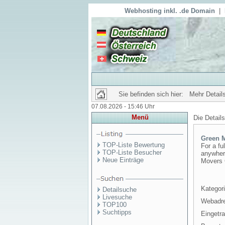
Webhosting inkl. .de Domain
|
Sie befinden sich hier: Mehr Details
07.08.2026 - 15:46 Uhr
Menü
Die Detail
Green M
TOP-Liste Bewertung
For a fu
TOP-Liste Besucher
anywhere
Neue Einträge
Movers C
Kategori
Detailsuche
Livesuche
Webadr
TOP100
Suchtipps
Eingetr