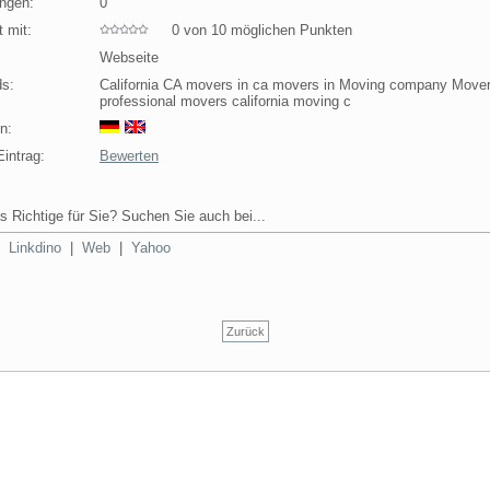
ngen:
0
 mit:
0 von 10 möglichen Punkten
Webseite
s:
California CA movers in ca movers in Moving company Move
professional movers california moving c
n:
intrag:
Bewerten
s Richtige für Sie? Suchen Sie auch bei...
|
Linkdino
|
Web
|
Yahoo
Zurück