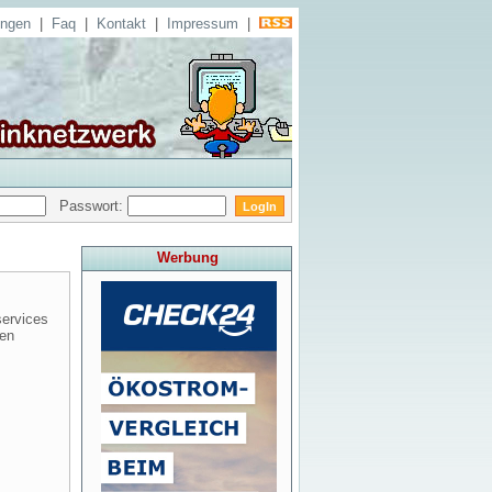
ungen
|
Faq
|
Kontakt
|
Impressum
|
Passwort:
Werbung
services
een