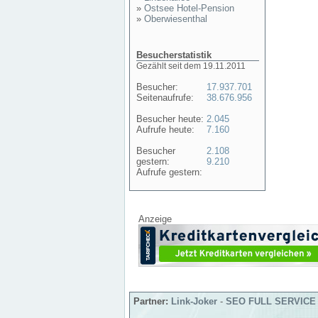
»
Ostsee Hotel-Pension
»
Oberwiesenthal
Besucherstatistik
Gezählt seit dem 19.11.2011
Besucher:
17.937.701
Seitenaufrufe:
38.676.956
Besucher heute:
2.045
Aufrufe heute:
7.160
Besucher
2.108
gestern:
9.210
Aufrufe gestern:
Anzeige
Partner:
Link-Joker
-
SEO FULL SERVICE