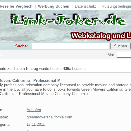
Reseller Vergleich
|
Werbung Buchen
|
Datenschutz
|
Nutzungsbeding
Suche:
eMail:
...
seite zu diesem Eintrag wurde bereits
436
x besucht.
overs California - Professional M
lly professional relocation company licesnsed to provide moving and storage 
 in the US, all you have to do is looks towards Green Movers California. Gr
alifornia - Professional Moving Company California
e:
Aufrufen
esse:
greenmoverscalifornia.com
agen am:
17.11.2011