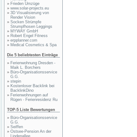
»
Frieden Umzüge
»
www.solar-projects.eu
»
3D Visualisierung von
Render Vision
»
Socken Strümpfe
Strumpfhosen Leggings
»
MYWAY GmbH
»
Robert Engel Fitness
»
erpplanner.com
»
Medical Cosmetics & Spa
Die 5 beliebtesten Einträge
»
Ferienwohnung Dresden -
Maik L. Borchers
»
Büro-Organisationsservice
G.G.
»
stepin
»
Kostenloser Backlink bei
BacklinkDino
»
Ferienwohnungen auf
Rügen - Ferienresidenz Ru
TOP-5 Liste Bewertungen
»
Büro-Organisationsservice
G.G.
»
Seiffen
»
Ostsee-Pension An der
Lindenallee