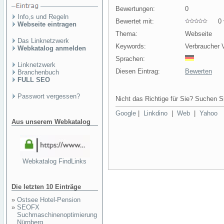
Bewertungen:
0
Info,s und Regeln
Bewertet mit:
0 v
Webseite eintragen
Thema:
Webseite
Das Linknetzwerk
Keywords:
Verbraucher 
Webkatalog anmelden
Sprachen:
Linknetzwerk
Diesen Eintrag:
Bewerten
Branchenbuch
FULL SEO
Passwort vergessen?
Nicht das Richtige für Sie? Suchen Si
Google
|
Linkdino
|
Web
|
Yahoo
Aus unserem Webkatalog
Webkatalog FindLinks
Die letzten 10 Einträge
»
Ostsee Hotel-Pension
»
SEOFX
Suchmaschinenoptimierung
Nürnberg