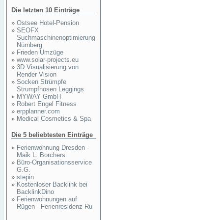
Die letzten 10 Einträge
»
Ostsee Hotel-Pension
»
SEOFX
Suchmaschinenoptimierung
Nürnberg
»
Frieden Umzüge
»
www.solar-projects.eu
»
3D Visualisierung von
Render Vision
»
Socken Strümpfe
Strumpfhosen Leggings
»
MYWAY GmbH
»
Robert Engel Fitness
»
erpplanner.com
»
Medical Cosmetics & Spa
Die 5 beliebtesten Einträge
»
Ferienwohnung Dresden -
Maik L. Borchers
»
Büro-Organisationsservice
G.G.
»
stepin
»
Kostenloser Backlink bei
BacklinkDino
»
Ferienwohnungen auf
Rügen - Ferienresidenz Ru