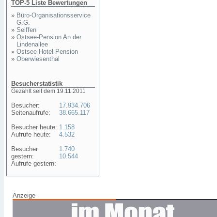
TOP-5 Liste Bewertungen
»
Büro-Organisationsservice
G.G.
»
Seiffen
»
Ostsee-Pension An der
Lindenallee
»
Ostsee Hotel-Pension
»
Oberwiesenthal
Besucherstatistik
Gezählt seit dem 19.11.2011
Besucher:
17.934.706
Seitenaufrufe:
38.665.117
Besucher heute:
1.158
Aufrufe heute:
4.532
Besucher
1.740
gestern:
10.544
Aufrufe gestern:
Anzeige