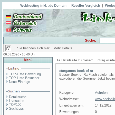
Webhosting inkl. .de Domain
|
Reseller Vergleich
|
Werbu
Suche:
Sie befinden sich hier: Mehr Details...
06.08.2026 - 10:40 Uhr
Menü
Die Detailseite zu diesem Eintrag wurde
stargames book of ra
TOP-Liste Bewertung
Besser Book of Ra Flash spielen als
TOP-Liste Besucher
explodieren die Gewinne! Jetzt begin
Neue Einträge
Kategorie:
Aufrufen
Detailsuche
Webadresse:
www.edelonli
Livesuche
TOP100
Eingetragen am:
14.12.2012
Suchtipps
Bewertungen:
0