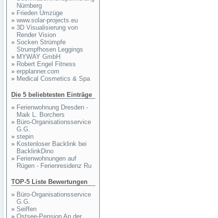
Nürnberg
»
Frieden Umzüge
»
www.solar-projects.eu
»
3D Visualisierung von
Render Vision
»
Socken Strümpfe
Strumpfhosen Leggings
»
MYWAY GmbH
»
Robert Engel Fitness
»
erpplanner.com
»
Medical Cosmetics & Spa
Die 5 beliebtesten Einträge
»
Ferienwohnung Dresden -
Maik L. Borchers
»
Büro-Organisationsservice
G.G.
»
stepin
»
Kostenloser Backlink bei
BacklinkDino
»
Ferienwohnungen auf
Rügen - Ferienresidenz Ru
TOP-5 Liste Bewertungen
»
Büro-Organisationsservice
G.G.
»
Seiffen
»
Ostsee-Pension An der