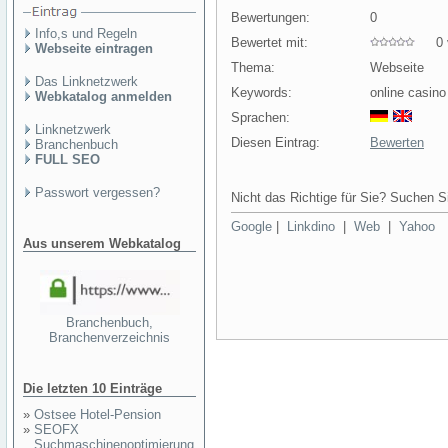
Bewertungen:
0
Info,s und Regeln
Bewertet mit:
0 v
Webseite eintragen
Thema:
Webseite
Das Linknetzwerk
Keywords:
online casino
Webkatalog anmelden
Sprachen:
Linknetzwerk
Diesen Eintrag:
Bewerten
Branchenbuch
FULL SEO
Passwort vergessen?
Nicht das Richtige für Sie? Suchen Si
Google
|
Linkdino
|
Web
|
Yahoo
Aus unserem Webkatalog
Branchenbuch,
Branchenverzeichnis
Die letzten 10 Einträge
»
Ostsee Hotel-Pension
»
SEOFX
Suchmaschinenoptimierung