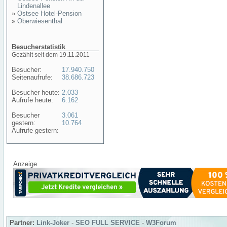
Lindenallee
»
Ostsee Hotel-Pension
»
Oberwiesenthal
Besucherstatistik
Gezählt seit dem 19.11.2011
Besucher:
17.940.750
Seitenaufrufe:
38.686.723
Besucher heute:
2.033
Aufrufe heute:
6.162
Besucher
3.061
gestern:
10.764
Aufrufe gestern:
Anzeige
Partner:
Link-Joker
-
SEO FULL SERVICE
-
W3Forum