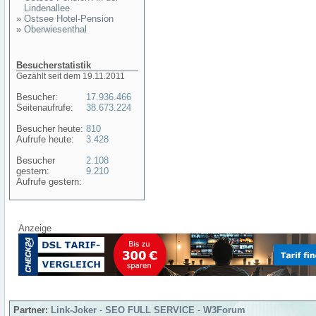
Lindenallee
»
Ostsee Hotel-Pension
»
Oberwiesenthal
Besucherstatistik
Gezählt seit dem 19.11.2011
Besucher:
17.936.466
Seitenaufrufe:
38.673.224
Besucher heute:
810
Aufrufe heute:
3.428
Besucher
2.108
gestern:
9.210
Aufrufe gestern:
Anzeige
Partner:
Link-Joker
-
SEO FULL SERVICE
-
W3Forum