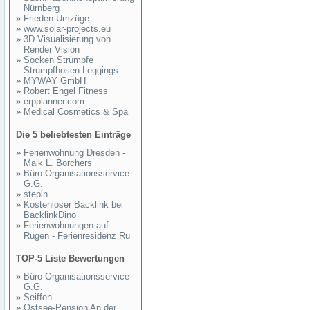
Nürnberg
»
Frieden Umzüge
»
www.solar-projects.eu
»
3D Visualisierung von
Render Vision
»
Socken Strümpfe
Strumpfhosen Leggings
»
MYWAY GmbH
»
Robert Engel Fitness
»
erpplanner.com
»
Medical Cosmetics & Spa
Die 5 beliebtesten Einträge
»
Ferienwohnung Dresden -
Maik L. Borchers
»
Büro-Organisationsservice
G.G.
»
stepin
»
Kostenloser Backlink bei
BacklinkDino
»
Ferienwohnungen auf
Rügen - Ferienresidenz Ru
TOP-5 Liste Bewertungen
»
Büro-Organisationsservice
G.G.
»
Seiffen
»
Ostsee-Pension An der