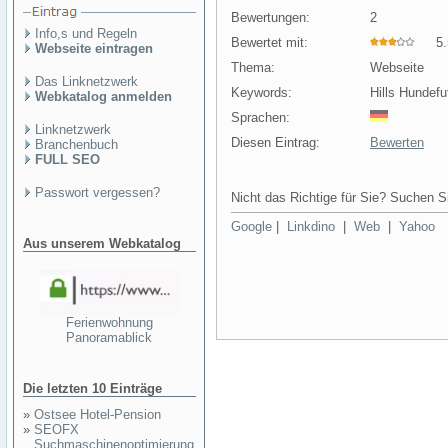
Bewertungen:
2
Info,s und Regeln
Bewertet mit:
5.5
Webseite eintragen
Thema:
Webseite
Das Linknetzwerk
Keywords:
Hills Hundefu
Webkatalog anmelden
Sprachen:
Linknetzwerk
Diesen Eintrag:
Bewerten
Branchenbuch
FULL SEO
Passwort vergessen?
Nicht das Richtige für Sie? Suchen Si
Google
|
Linkdino
|
Web
|
Yahoo
Aus unserem Webkatalog
Ferienwohnung
Panoramablick
Die letzten 10 Einträge
»
Ostsee Hotel-Pension
»
SEOFX
Suchmaschinenoptimierung