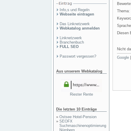
Bewertet
Info,s und Regeln
Thema:
Webseite eintragen
Keyword
Das Linknetzwerk
Sprache
Webkatalog anmelden
Diesen E
Linknetzwerk
Branchenbuch
FULL SEO
Nicht da
Passwort vergessen?
Google
Aus unserem Webkatalog
Riester Rente
Die letzten 10 Einträge
»
Ostsee Hotel-Pension
»
SEOFX
Suchmaschinenoptimierung
Nürnberg