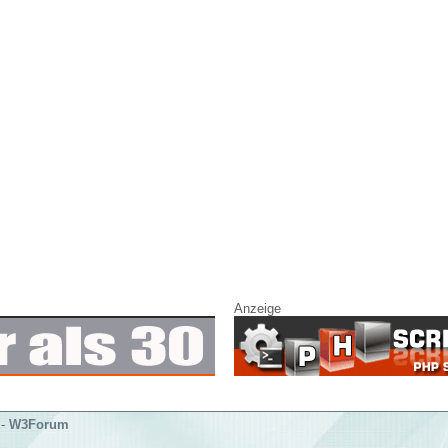
Anzeige
-
W3Forum