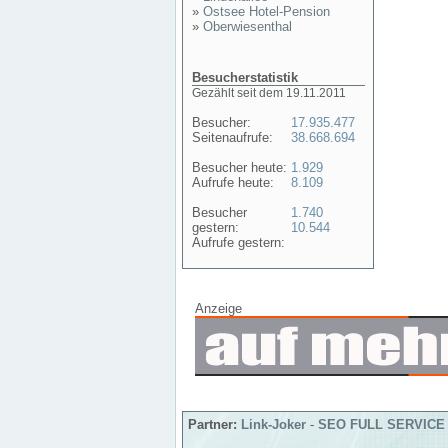
»
Ostsee Hotel-Pension
»
Oberwiesenthal
Besucherstatistik
Gezählt seit dem 19.11.2011
Besucher:
17.935.477
Seitenaufrufe:
38.668.694
Besucher heute:
1.929
Aufrufe heute:
8.109
Besucher
1.740
gestern:
10.544
Aufrufe gestern:
Anzeige
Partner:
Link-Joker
-
SEO FULL SERVICE