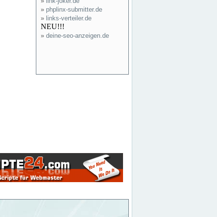
»
link-joker.de
»
phplinx-submitter.de
»
links-verteiler.de
NEU!!!
»
deine-seo-anzeigen.de