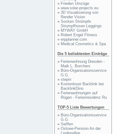
»
Frieden Umzüge
»
www.solar-projects.eu
»
3D Visualisierung von
Render Vision
»
Socken Strümpfe
Strumpfhosen Leggings
»
MYWAY GmbH
»
Robert Engel Fitness
»
erpplanner.com
»
Medical Cosmetics & Spa
Die 5 beliebtesten Einträge
»
Ferienwohnung Dresden -
Maik L. Borchers
»
Büro-Organisationsservice
G.G.
»
stepin
»
Kostenloser Backlink bei
BacklinkDino
»
Ferienwohnungen auf
Rügen - Ferienresidenz Ru
TOP-5 Liste Bewertungen
»
Büro-Organisationsservice
G.G.
»
Seiffen
»
Ostsee-Pension An der
Lindenallee