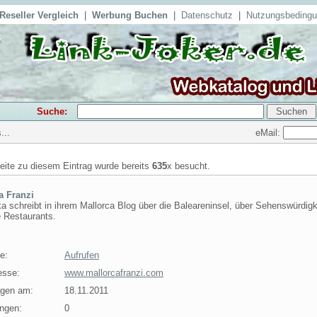
Reseller Vergleich
|
Werbung Buchen
|
Datenschutz
|
Nutzungsbeding
Suche:
eMail:
...
seite zu diesem Eintrag wurde bereits
635
x besucht.
a Franzi
a schreibt in ihrem Mallorca Blog über die Baleareninsel, über Sehenswürdigk
e Restaurants.
e:
Aufrufen
esse:
www.mallorcafranzi.com
agen am:
18.11.2011
ngen:
0