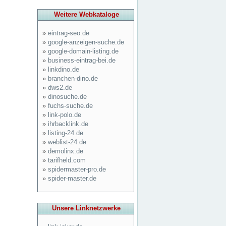
Weitere Webkataloge
»
eintrag-seo.de
»
google-anzeigen-suche.de
»
google-domain-listing.de
»
business-eintrag-bei.de
»
linkdino.de
»
branchen-dino.de
»
dws2.de
»
dinosuche.de
»
fuchs-suche.de
»
link-polo.de
»
ihrbacklink.de
»
listing-24.de
»
weblist-24.de
»
demolinx.de
»
tarifheld.com
»
spidermaster-pro.de
»
spider-master.de
Unsere Linknetzwerke