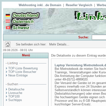
Webhosting inkl. .de Domain
|
Reseller Vergleich
|
Werbu
Suche:
Sie befinden sich hier: Mehr Details...
09.08.2026 - 08:01 Uhr
Menü
Die Detailseite zu diesem Eintrag wurde
Laptop Vermietung Mietnotebook.
TOP-Liste Bewertung
Bei Mietnotebook.de mieten Sie hoch
TOP-Liste Besucher
Trainings, Veranstaltungen oder Kurs
Neue Einträge
Die Anmietung der Computer funktioni
unter 49-(0)711-4889020.
Der Versand der Geräte ist im gesam
Express innerhalb von 24 Stunden an 
Detailsuche
Selbstverständlich können interessi
Livesuche
Diebstahlsicherungen) oder einen Bea
TOP100
Die hochwertigen Geräte eignen sich 
Suchtipps
Prozesor und bis zu 8 GB Hauptspeic
kurzfristiger Server-Ersatz.