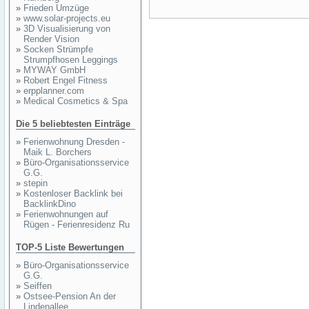
»
Frieden Umzüge
»
www.solar-projects.eu
»
3D Visualisierung von
Render Vision
»
Socken Strümpfe
Strumpfhosen Leggings
»
MYWAY GmbH
»
Robert Engel Fitness
»
erpplanner.com
»
Medical Cosmetics & Spa
Die 5 beliebtesten Einträge
»
Ferienwohnung Dresden -
Maik L. Borchers
»
Büro-Organisationsservice
G.G.
»
stepin
»
Kostenloser Backlink bei
BacklinkDino
»
Ferienwohnungen auf
Rügen - Ferienresidenz Ru
TOP-5 Liste Bewertungen
»
Büro-Organisationsservice
G.G.
»
Seiffen
»
Ostsee-Pension An der
Lindenallee