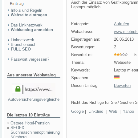
Auch der Einsatz von Grafikprogram
Laptops möglich.
Info,s und Regeln
Webseite eintragen
Kategorie:
Aufrufen
Das Linknetzwerk
Webkatalog anmelden
Webadresse:
www.mietnot
Eingetragen am:
26.06.2013
Linknetzwerk
Branchenbuch
Bewertungen:
2
FULL SEO
Bewertet mit:
5 v
Passwort vergessen?
Thema:
Webseite
Keywords:
Laptop miete
Aus unserem Webkatalog
Sprachen:
Diesen Eintrag:
Bewerten
Autoversicherungsvergleiche
Nicht das Richtige für Sie? Suchen Si
Google
|
Linkdino
|
Web
|
Yahoo
Die letzten 10 Einträge
»
Ostsee Hotel-Pension
»
SEOFX
Suchmaschinenoptimierung
Nürnberg