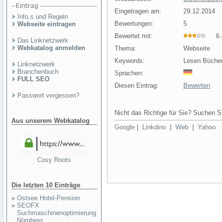
Eingetragen am:
29.12.2014
Info,s und Regeln
Bewertungen:
5
Webseite eintragen
Bewertet mit:
6.4
Das Linknetzwerk
Webkatalog anmelden
Thema:
Webseite
Keywords:
Lesen Bücher 
Linknetzwerk
Branchenbuch
Sprachen:
FULL SEO
Diesen Eintrag:
Bewerten
Passwort vergessen?
Nicht das Richtige für Sie? Suchen Si
Aus unserem Webkatalog
Google
|
Linkdino
|
Web
|
Yahoo
Cosy Roots
Die letzten 10 Einträge
»
Ostsee Hotel-Pension
»
SEOFX
Suchmaschinenoptimierung
Nürnberg