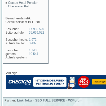
»
Ostsee Hotel-Pension
»
Oberwiesenthal
Besucherstatistik
Gezählt seit dem 19.11.2011
Besucher:
17.935.520
Seitenaufrufe:
38.669.022
Besucher heute:
1.972
Aufrufe heute:
8.437
Besucher
1.740
gestern:
10.544
Aufrufe gestern:
Anzeige
Partner:
Link-Joker
-
SEO FULL SERVICE
-
W3Forum