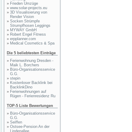
»
Frieden Umzüge
»
www.solar-projects.eu
»
3D Visualisierung von
Render Vision
»
Socken Strümpfe
Strumpfhosen Leggings
»
MYWAY GmbH
»
Robert Engel Fitness
»
erpplanner.com
»
Medical Cosmetics & Spa
Die 5 beliebtesten Einträge
»
Ferienwohnung Dresden -
Maik L. Borchers
»
Büro-Organisationsservice
G.G.
»
stepin
»
Kostenloser Backlink bei
BacklinkDino
»
Ferienwohnungen auf
Rügen - Ferienresidenz Ru
TOP-5 Liste Bewertungen
»
Büro-Organisationsservice
G.G.
»
Seiffen
»
Ostsee-Pension An der
Lindenallee