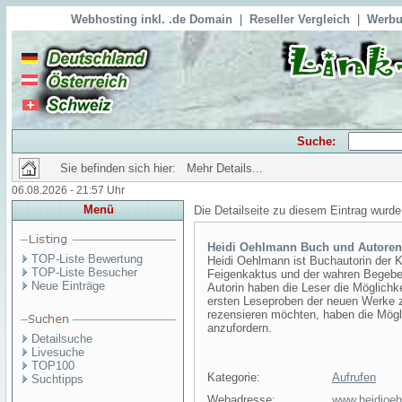
Webhosting inkl. .de Domain
|
Reseller Vergleich
|
Werbu
Suche:
Sie befinden sich hier: Mehr Details...
06.08.2026 - 21:57 Uhr
Menü
Die Detailseite zu diesem Eintrag wurde
Heidi Oehlmann Buch und Autoren
TOP-Liste Bewertung
Heidi Oehlmann ist Buchautorin der K
TOP-Liste Besucher
Feigenkaktus und der wahren Begebenhe
Neue Einträge
Autorin haben die Leser die Möglichk
ersten Leseproben der neuen Werke zu
rezensieren möchten, haben die Mögl
anzufordern.
Detailsuche
Livesuche
TOP100
Kategorie:
Aufrufen
Suchtipps
Webadresse:
www.heidioe