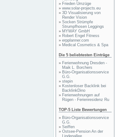
»
Frieden Umzüge
»
www.solar-projects.eu
»
3D Visualisierung von
Render Vision
»
Socken Strümpfe
Strumpfhosen Leggings
»
MYWAY GmbH
»
Robert Engel Fitness
»
erpplanner.com
»
Medical Cosmetics & Spa
Die 5 beliebtesten Einträge
»
Ferienwohnung Dresden -
Maik L. Borchers
»
Büro-Organisationsservice
G.G.
»
stepin
»
Kostenloser Backlink bei
BacklinkDino
»
Ferienwohnungen auf
Rügen - Ferienresidenz Ru
TOP-5 Liste Bewertungen
»
Büro-Organisationsservice
G.G.
»
Seiffen
»
Ostsee-Pension An der
Lindenallee