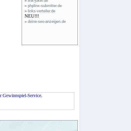
»
link-joker.de
»
phplinx-submitter.de
»
links-verteiler.de
NEU!!!
»
deine-seo-anzeigen.de