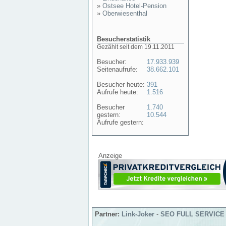
»
Ostsee Hotel-Pension
»
Oberwiesenthal
Besucherstatistik
Gezählt seit dem 19.11.2011
Besucher:
17.933.939
Seitenaufrufe:
38.662.101
Besucher heute:
391
Aufrufe heute:
1.516
Besucher
1.740
gestern:
10.544
Aufrufe gestern:
Anzeige
Partner:
Link-Joker
-
SEO FULL SERVICE