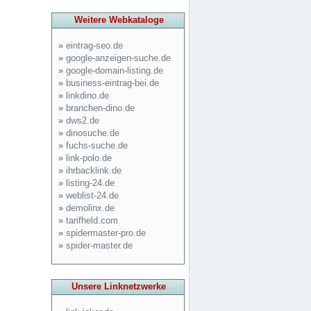
Weitere Webkataloge
»
eintrag-seo.de
»
google-anzeigen-suche.de
»
google-domain-listing.de
»
business-eintrag-bei.de
»
linkdino.de
»
branchen-dino.de
»
dws2.de
»
dinosuche.de
»
fuchs-suche.de
»
link-polo.de
»
ihrbacklink.de
»
listing-24.de
»
weblist-24.de
»
demolinx.de
»
tarifheld.com
»
spidermaster-pro.de
»
spider-master.de
Unsere Linknetzwerke