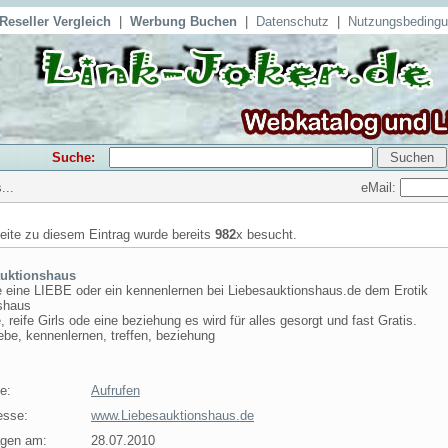
Reseller Vergleich
|
Werbung Buchen
|
Datenschutz
|
Nutzungsbeding
Suche:
eMail:
...
seite zu diesem Eintrag wurde bereits
982
x besucht.
auktionshaus
e eine LIEBE oder ein kennenlernen bei Liebesauktionshaus.de dem Erotik
shaus
, reife Girls ode eine beziehung es wird für alles gesorgt und fast Gratis.
ebe, kennenlernen, treffen, beziehung
e:
Aufrufen
esse:
www.Liebesauktionshaus.de
agen am:
28.07.2010