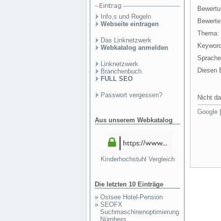
Bewertu
Info,s und Regeln
Bewertet
Webseite eintragen
Thema:
Das Linknetzwerk
Keyword
Webkatalog anmelden
Sprache
Linknetzwerk
Diesen E
Branchenbuch
FULL SEO
Passwort vergessen?
Nicht da
Google
Aus unserem Webkatalog
Kinderhochstuhl Vergleich
Die letzten 10 Einträge
»
Ostsee Hotel-Pension
»
SEOFX
Suchmaschinenoptimierung
Nürnberg