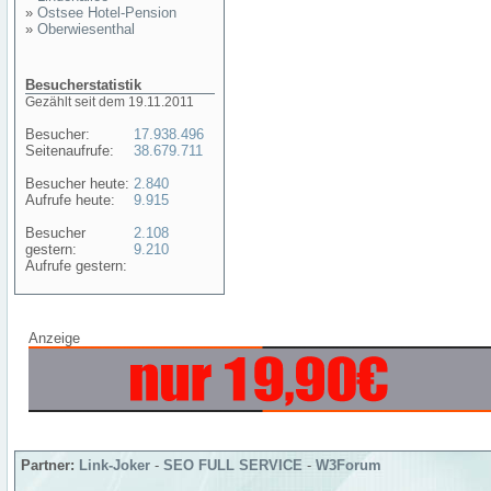
»
Ostsee Hotel-Pension
»
Oberwiesenthal
Besucherstatistik
Gezählt seit dem 19.11.2011
Besucher:
17.938.496
Seitenaufrufe:
38.679.711
Besucher heute:
2.840
Aufrufe heute:
9.915
Besucher
2.108
gestern:
9.210
Aufrufe gestern:
Anzeige
Partner:
Link-Joker
-
SEO FULL SERVICE
-
W3Forum