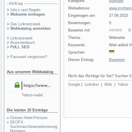
Kategorie:
Aufrufen
Webadresse:
www.mythem
Info,s und Regeln
Webseite eintragen
Eingetragen am:
27.09.2010
Bewertungen:
0
Das Linknetzwerk
Webkatalog anmelden
Bewertet mit:
0 v
Thema:
Webseite
Linknetzwerk
Branchenbuch
Keywords:
Web artikel 
FULL SEO
Sprachen:
Passwort vergessen?
Diesen Eintrag:
Bewerten
Aus unserem Webkatalog
Nicht das Richtige für Sie? Suchen Si
Google
|
Linkdino
|
Web
|
Yahoo
Tattoo-nadel
Die letzten 10 Einträge
»
Ostsee Hotel-Pension
»
SEOFX
Suchmaschinenoptimierung
Nürnberg