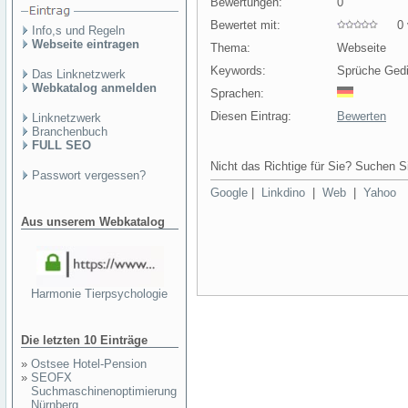
Bewertungen:
0
Bewertet mit:
0 v
Info,s und Regeln
Webseite eintragen
Thema:
Webseite
Keywords:
Sprüche Gedi
Das Linknetzwerk
Webkatalog anmelden
Sprachen:
Diesen Eintrag:
Bewerten
Linknetzwerk
Branchenbuch
FULL SEO
Nicht das Richtige für Sie? Suchen Si
Passwort vergessen?
Google
|
Linkdino
|
Web
|
Yahoo
Aus unserem Webkatalog
Harmonie Tierpsychologie
Die letzten 10 Einträge
»
Ostsee Hotel-Pension
»
SEOFX
Suchmaschinenoptimierung
Nürnberg