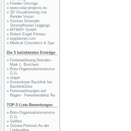
»
Frieden Umzüge
»
www.solar-projects.eu
»
3D Visualisierung von
Render Vision
»
Socken Strümpfe
Strumpfhosen Leggings
»
MYWAY GmbH
»
Robert Engel Fitness
»
erpplanner.com
»
Medical Cosmetics & Spa
Die 5 beliebtesten Einträge
»
Ferienwohnung Dresden -
Maik L. Borchers
»
Büro-Organisationsservice
G.G.
»
stepin
»
Kostenloser Backlink bei
BacklinkDino
»
Ferienwohnungen auf
Rügen - Ferienresidenz Ru
TOP-5 Liste Bewertungen
»
Büro-Organisationsservice
G.G.
»
Seiffen
»
Ostsee-Pension An der
Lindenallee