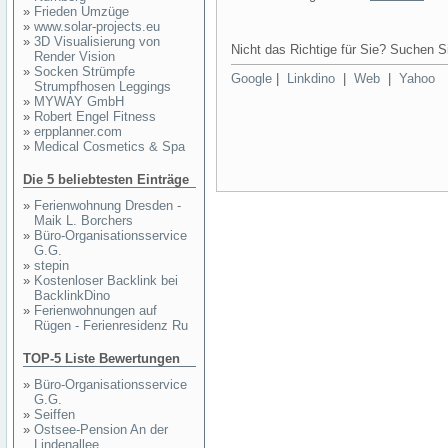
»
Frieden Umzüge
»
www.solar-projects.eu
»
3D Visualisierung von
Nicht das Richtige für Sie? Suchen Si
Render Vision
»
Socken Strümpfe
Google
|
Linkdino
|
Web
|
Yahoo
Strumpfhosen Leggings
»
MYWAY GmbH
»
Robert Engel Fitness
»
erpplanner.com
»
Medical Cosmetics & Spa
Die 5 beliebtesten Einträge
»
Ferienwohnung Dresden -
Maik L. Borchers
»
Büro-Organisationsservice
G.G.
»
stepin
»
Kostenloser Backlink bei
BacklinkDino
»
Ferienwohnungen auf
Rügen - Ferienresidenz Ru
TOP-5 Liste Bewertungen
»
Büro-Organisationsservice
G.G.
»
Seiffen
»
Ostsee-Pension An der
Lindenallee