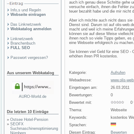
auch ich genau diese Schritte gehe u
versuche einfach, ihnen die Fehler zu
Info,s und Regeln
teuer bezahlt habe und die mir nicht 
Webseite eintragen
Aber ich möchte auch nicht dass sie 
Das Linknetzwerk
Dienst sind. Darum ist auf olis-web.d
Webkatalog anmelden
macht und weil ich meine Erfahrungen
können sie auf diese Weise vielleicht
ihnen noch so viele Tipps geben, es
Linknetzwerk
eine Webseite erfolgreich zu machen
Branchenbuch
FULL SEO
Sie können viel Geld für eine SEO - 
erhöhen ihren PR kostenlos.
Passwort vergessen?
Kategorie:
Aufrufen
Aus unserem Webkatalog
Webadresse:
www.olis-web
Eingetragen am:
26.03.2011
Bewertungen:
0
AURO-World.de
Bewertet mit:
0 v
Thema:
Webseite
Die letzten 10 Einträge
Keywords:
kostenlos W
»
Ostsee Hotel-Pension
»
SEOFX
Sprachen:
Suchmaschinenoptimierung
Diesen Eintrag:
Bewerten
Nürnberg