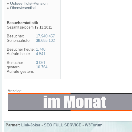
»
Ostsee Hotel-Pension
»
Oberwiesenthal
Besucherstatistik
Gezählt seit dem 19.11.2011
Besucher:
17.940.457
Seitenaufrufe:
38.685.102
Besucher heute:
1.740
Aufrufe heute:
4.541
Besucher
3.061
gestern:
10.764
Aufrufe gestern:
Anzeige
Partner:
Link-Joker
-
SEO FULL SERVICE
-
W3Forum