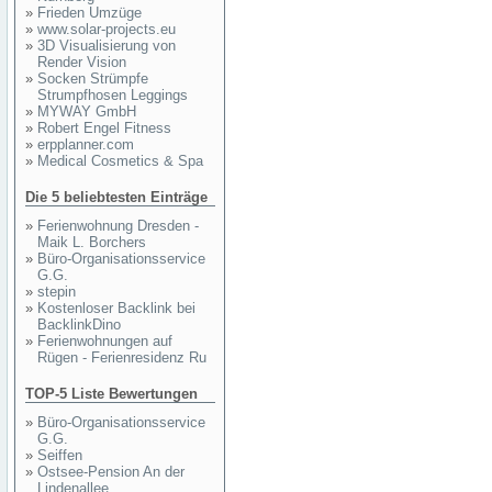
»
Frieden Umzüge
»
www.solar-projects.eu
»
3D Visualisierung von
Render Vision
»
Socken Strümpfe
Strumpfhosen Leggings
»
MYWAY GmbH
»
Robert Engel Fitness
»
erpplanner.com
»
Medical Cosmetics & Spa
Die 5 beliebtesten Einträge
»
Ferienwohnung Dresden -
Maik L. Borchers
»
Büro-Organisationsservice
G.G.
»
stepin
»
Kostenloser Backlink bei
BacklinkDino
»
Ferienwohnungen auf
Rügen - Ferienresidenz Ru
TOP-5 Liste Bewertungen
»
Büro-Organisationsservice
G.G.
»
Seiffen
»
Ostsee-Pension An der
Lindenallee