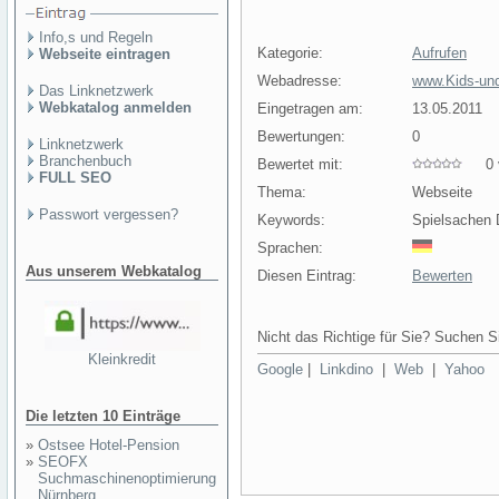
Info,s und Regeln
Kategorie:
Aufrufen
Webseite eintragen
Webadresse:
www.Kids-un
Das Linknetzwerk
Webkatalog anmelden
Eingetragen am:
13.05.2011
Bewertungen:
0
Linknetzwerk
Branchenbuch
Bewertet mit:
0 v
FULL SEO
Thema:
Webseite
Passwort vergessen?
Keywords:
Spielsachen 
Sprachen:
Aus unserem Webkatalog
Diesen Eintrag:
Bewerten
Nicht das Richtige für Sie? Suchen Si
Kleinkredit
Google
|
Linkdino
|
Web
|
Yahoo
Die letzten 10 Einträge
»
Ostsee Hotel-Pension
»
SEOFX
Suchmaschinenoptimierung
Nürnberg