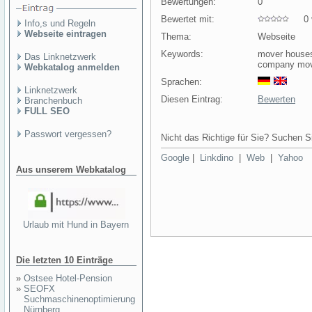
Bewertungen:
0
Bewertet mit:
0 v
Info,s und Regeln
Webseite eintragen
Thema:
Webseite
Keywords:
mover houses
Das Linknetzwerk
company mov
Webkatalog anmelden
Sprachen:
Linknetzwerk
Diesen Eintrag:
Bewerten
Branchenbuch
FULL SEO
Passwort vergessen?
Nicht das Richtige für Sie? Suchen Si
Google
|
Linkdino
|
Web
|
Yahoo
Aus unserem Webkatalog
Urlaub mit Hund in Bayern
Die letzten 10 Einträge
»
Ostsee Hotel-Pension
»
SEOFX
Suchmaschinenoptimierung
Nürnberg