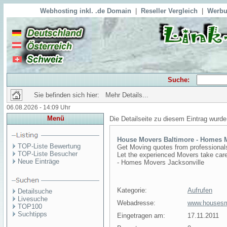
Webhosting inkl. .de Domain
|
Reseller Vergleich
|
Werbu
Suche:
Sie befinden sich hier: Mehr Details...
06.08.2026 - 14:09 Uhr
Menü
Die Detailseite zu diesem Eintrag wurde
House Movers Baltimore - Homes 
TOP-Liste Bewertung
Get Moving quotes from professional
TOP-Liste Besucher
Let the experienced Movers take car
Neue Einträge
- Homes Movers Jacksonville
Kategorie:
Aufrufen
Detailsuche
Livesuche
Webadresse:
www.houses
TOP100
Suchtipps
Eingetragen am:
17.11.2011