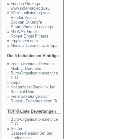
»
Frieden Umzüge
»
www.solar-projects.eu
»
3D Visualisierung von
Render Vision
»
Socken Strümpfe
Strumpfhosen Leggings
»
MYWAY GmbH
»
Robert Engel Fitness
»
erpplanner.com
»
Medical Cosmetics & Spa
Die 5 beliebtesten Einträge
»
Ferienwohnung Dresden -
Maik L. Borchers
»
Büro-Organisationsservice
G.G.
»
stepin
»
Kostenloser Backlink bei
BacklinkDino
»
Ferienwohnungen auf
Rügen - Ferienresidenz Ru
TOP-5 Liste Bewertungen
»
Büro-Organisationsservice
G.G.
»
Seiffen
»
Ostsee-Pension An der
Lindenallee