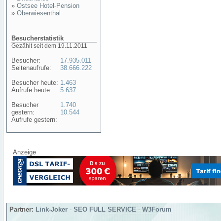
»
Ostsee Hotel-Pension
»
Oberwiesenthal
Besucherstatistik
Gezählt seit dem 19.11.2011
Besucher:
17.935.011
Seitenaufrufe:
38.666.222
Besucher heute:
1.463
Aufrufe heute:
5.637
Besucher
1.740
gestern:
10.544
Aufrufe gestern:
Anzeige
Partner:
Link-Joker
-
SEO FULL SERVICE
-
W3Forum