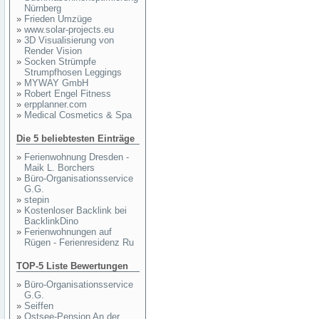
Nürnberg
»
Frieden Umzüge
»
www.solar-projects.eu
»
3D Visualisierung von
Render Vision
»
Socken Strümpfe
Strumpfhosen Leggings
»
MYWAY GmbH
»
Robert Engel Fitness
»
erpplanner.com
»
Medical Cosmetics & Spa
Die 5 beliebtesten Einträge
»
Ferienwohnung Dresden -
Maik L. Borchers
»
Büro-Organisationsservice
G.G.
»
stepin
»
Kostenloser Backlink bei
BacklinkDino
»
Ferienwohnungen auf
Rügen - Ferienresidenz Ru
TOP-5 Liste Bewertungen
»
Büro-Organisationsservice
G.G.
»
Seiffen
»
Ostsee-Pension An der