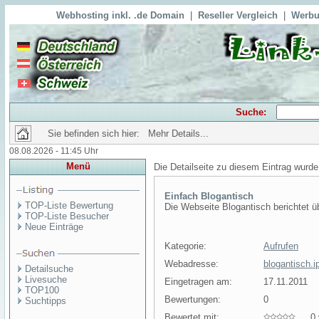
Webhosting inkl. .de Domain
|
Reseller Vergleich
|
Werbu
Suche:
Sie befinden sich hier: Mehr Details...
08.08.2026 - 11:45 Uhr
Menü
Die Detailseite zu diesem Eintrag wurde
Einfach Blogantisch
TOP-Liste Bewertung
Die Webseite Blogantisch berichtet ü
TOP-Liste Besucher
Neue Einträge
Kategorie:
Aufrufen
Webadresse:
blogantisch.i
Detailsuche
Livesuche
Eingetragen am:
17.11.2011
TOP100
Bewertungen:
0
Suchtipps
Bewertet mit:
0 v