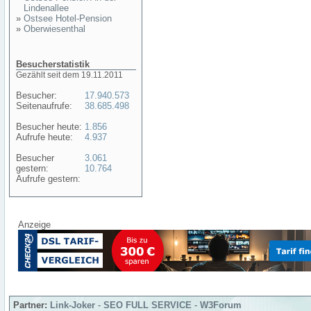
Lindenallee
»
Ostsee Hotel-Pension
»
Oberwiesenthal
Besucherstatistik
Gezählt seit dem 19.11.2011
Besucher:
17.940.573
Seitenaufrufe:
38.685.498
Besucher heute:
1.856
Aufrufe heute:
4.937
Besucher
3.061
gestern:
10.764
Aufrufe gestern:
Anzeige
Partner:
Link-Joker
-
SEO FULL SERVICE
-
W3Forum