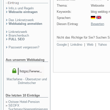
Thema:
Webseite
Info,s und Regeln
Keywords:
blog weblog 
Webseite eintragen
Sprachen:
Das Linknetzwerk
Webkatalog anmelden
Diesen Eintrag:
Bewerten
Linknetzwerk
Branchenbuch
Nicht das Richtige für Sie? Suchen Si
FULL SEO
Google
|
Linkdino
|
Web
|
Yahoo
Passwort vergessen?
Aus unserem Webkatalog
Macfarlane - Übersetzer und
Dolmetscher
Die letzten 10 Einträge
»
Ostsee Hotel-Pension
»
SEOFX
Suchmaschinenoptimierung