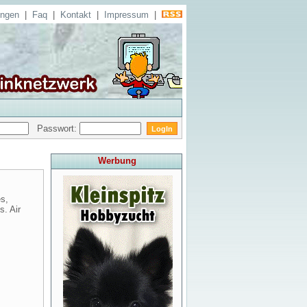
ungen
|
Faq
|
Kontakt
|
Impressum
|
Passwort:
Werbung
es,
s. Air