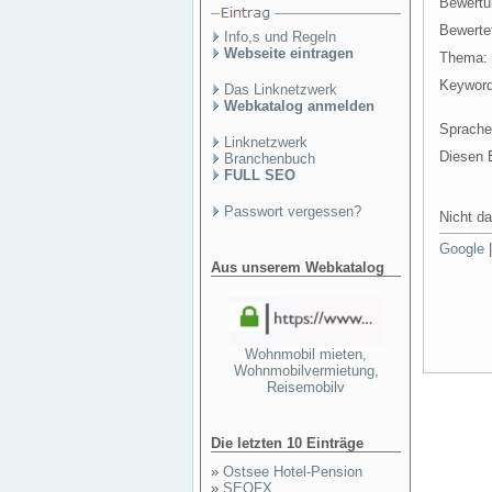
Bewertu
Bewertet
Info,s und Regeln
Webseite eintragen
Thema:
Keyword
Das Linknetzwerk
Webkatalog anmelden
Sprache
Linknetzwerk
Diesen E
Branchenbuch
FULL SEO
Passwort vergessen?
Nicht da
Google
Aus unserem Webkatalog
Wohnmobil mieten,
Wohnmobilvermietung,
Reisemobilv
Die letzten 10 Einträge
»
Ostsee Hotel-Pension
»
SEOFX