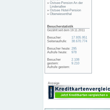
»
Ostsee-Pension An der
Lindenallee
»
Ostsee Hotel-Pension
»
Oberwiesenthal
Besucherstatistik
Gezählt seit dem 19.11.2011
Besucher:
17.935.951
Seitenaufrufe:
38.670.774
Besucher heute:
295
Aufrufe heute:
978
Besucher
2.108
gestern:
9.210
Aufrufe gestern:
Anzeige