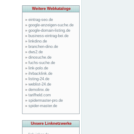
Weitere Webkataloge
»
eintrag-seo.de
»
google-anzeigen-suche.de
»
google-domain-listing.de
»
business-eintrag-bei.de
»
linkdino.de
»
branchen-dino.de
»
dws2.de
»
dinosuche.de
»
fuchs-suche.de
»
link-polo.de
»
ihrbacklink.de
»
listing-24.de
»
weblist-24.de
»
demolinx.de
»
tarifheld.com
»
spidermaster-pro.de
»
spider-master.de
Unsere Linknetzwerke