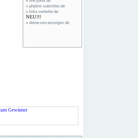
»
link-joker.de
»
phplinx-submitter.de
»
links-verteiler.de
NEU!!!
»
deine-seo-anzeigen.de