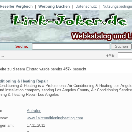
Reseller Vergleich
|
Werbung Buchen
|
Datenschutz
|
Nutzungsbeding
Suche:
eMail:
...
seite zu diesem Eintrag wurde bereits
457
x besucht.
ditioning & Heating Repair
Conditioning & Heating is a Professional Air Conditioning & Heating Los Angel
nd installation company serving Los Angeles County, Air Conditioning Service
oning & Heating Repair Los Angeles
e:
Aufrufen
esse:
www.1airconditioningheating.com
agen am:
17.11.2011