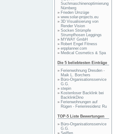
Suchmaschinenoptimierung
Nürnberg
»
Frieden Umzüge
»
www.solar-projects.eu
»
3D Visualisierung von
Render Vision
»
Socken Strümpfe
Strumpfhosen Leggings
»
MYWAY GmbH
»
Robert Engel Fitness
»
erpplanner.com
»
Medical Cosmetics & Spa
Die 5 beliebtesten Einträge
»
Ferienwohnung Dresden -
Maik L. Borchers
»
Büro-Organisationsservice
G.G.
»
stepin
»
Kostenloser Backlink bei
BacklinkDino
»
Ferienwohnungen auf
Rügen - Ferienresidenz Ru
TOP-5 Liste Bewertungen
»
Büro-Organisationsservice
G.G.
»
Seiffen