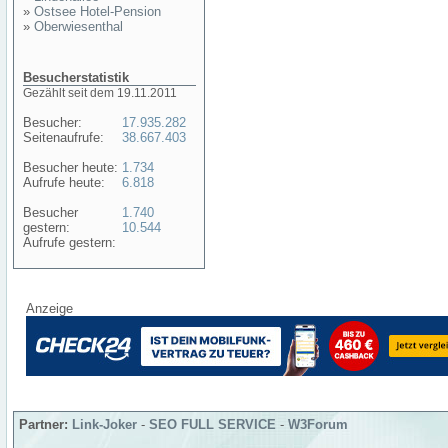
»
Ostsee Hotel-Pension
»
Oberwiesenthal
Besucherstatistik
Gezählt seit dem 19.11.2011
Besucher:
17.935.282
Seitenaufrufe:
38.667.403
Besucher heute:
1.734
Aufrufe heute:
6.818
Besucher
1.740
gestern:
10.544
Aufrufe gestern:
Anzeige
Partner:
Link-Joker
-
SEO FULL SERVICE
-
W3Forum