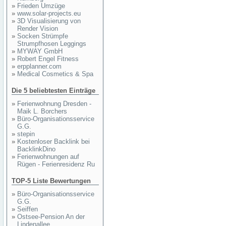
»
Frieden Umzüge
»
www.solar-projects.eu
»
3D Visualisierung von
Render Vision
»
Socken Strümpfe
Strumpfhosen Leggings
»
MYWAY GmbH
»
Robert Engel Fitness
»
erpplanner.com
»
Medical Cosmetics & Spa
Die 5 beliebtesten Einträge
»
Ferienwohnung Dresden -
Maik L. Borchers
»
Büro-Organisationsservice
G.G.
»
stepin
»
Kostenloser Backlink bei
BacklinkDino
»
Ferienwohnungen auf
Rügen - Ferienresidenz Ru
TOP-5 Liste Bewertungen
»
Büro-Organisationsservice
G.G.
»
Seiffen
»
Ostsee-Pension An der
Lindenallee