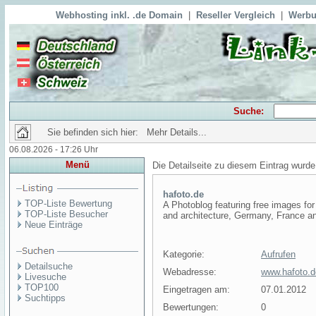
Webhosting inkl. .de Domain
|
Reseller Vergleich
|
Werbu
Suche:
Sie befinden sich hier: Mehr Details...
06.08.2026 - 17:26 Uhr
Menü
Die Detailseite zu diesem Eintrag wurde
hafoto.de
TOP-Liste Bewertung
A Photoblog featuring free images fo
TOP-Liste Besucher
and architecture, Germany, France an
Neue Einträge
Kategorie:
Aufrufen
Detailsuche
Webadresse:
www.hafoto.d
Livesuche
TOP100
Eingetragen am:
07.01.2012
Suchtipps
Bewertungen:
0