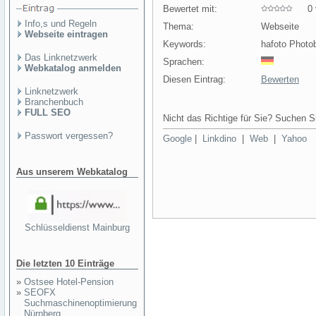
Bewertet mit:
0 v
Info,s und Regeln
Thema:
Webseite
Webseite eintragen
Keywords:
hafoto Photo
Das Linknetzwerk
Sprachen:
Webkatalog anmelden
Diesen Eintrag:
Bewerten
Linknetzwerk
Branchenbuch
FULL SEO
Nicht das Richtige für Sie? Suchen Si
Passwort vergessen?
Google
|
Linkdino
|
Web
|
Yahoo
Aus unserem Webkatalog
Schlüsseldienst Mainburg
Die letzten 10 Einträge
»
Ostsee Hotel-Pension
»
SEOFX
Suchmaschinenoptimierung
Nürnberg