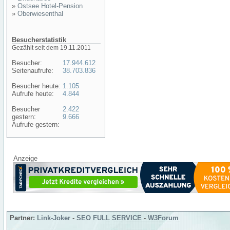
»
Ostsee Hotel-Pension
»
Oberwiesenthal
Besucherstatistik
Gezählt seit dem 19.11.2011
Besucher:
17.944.612
Seitenaufrufe:
38.703.836
Besucher heute:
1.105
Aufrufe heute:
4.844
Besucher
2.422
gestern:
9.666
Aufrufe gestern:
Anzeige
Partner:
Link-Joker
-
SEO FULL SERVICE
-
W3Forum