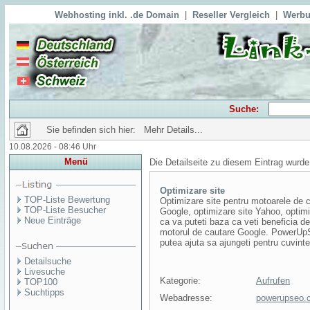
Webhosting inkl. .de Domain
|
Reseller Vergleich
|
Werbu
Suche:
Sie befinden sich hier: Mehr Details...
10.08.2026 - 08:46 Uhr
Menü
Die Detailseite zu diesem Eintrag wurde
Optimizare site
TOP-Liste Bewertung
Optimizare site pentru motoarele de c
TOP-Liste Besucher
Google, optimizare site Yahoo, optim
Neue Einträge
ca va puteti baza ca veti beneficia d
motorul de cautare Google. PowerUpSe
putea ajuta sa ajungeti pentru cuvinte
Detailsuche
Livesuche
Kategorie:
Aufrufen
TOP100
Suchtipps
Webadresse:
powerupseo.