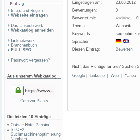
Eingetragen am:
23.03.2012
Bewertungen:
0
Info,s und Regeln
Webseite eintragen
Bewertet mit:
0 v
Das Linknetzwerk
Thema:
Webseite
Webkatalog anmelden
Keywords:
seo optimizar
Linknetzwerk
Sprachen:
Branchenbuch
Diesen Eintrag:
Bewerten
FULL SEO
Passwort vergessen?
Nicht das Richtige für Sie? Suchen Si
Google
|
Linkdino
|
Web
|
Yahoo
Aus unserem Webkatalog
Carnivor-Plants
Die letzten 10 Einträge
»
Ostsee Hotel-Pension
»
SEOFX
Suchmaschinenoptimierung
Nürnberg