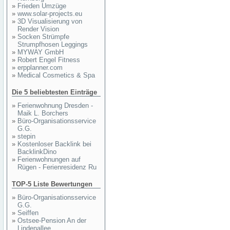
»
Frieden Umzüge
»
www.solar-projects.eu
»
3D Visualisierung von
Render Vision
»
Socken Strümpfe
Strumpfhosen Leggings
»
MYWAY GmbH
»
Robert Engel Fitness
»
erpplanner.com
»
Medical Cosmetics & Spa
Die 5 beliebtesten Einträge
»
Ferienwohnung Dresden -
Maik L. Borchers
»
Büro-Organisationsservice
G.G.
»
stepin
»
Kostenloser Backlink bei
BacklinkDino
»
Ferienwohnungen auf
Rügen - Ferienresidenz Ru
TOP-5 Liste Bewertungen
»
Büro-Organisationsservice
G.G.
»
Seiffen
»
Ostsee-Pension An der
Lindenallee