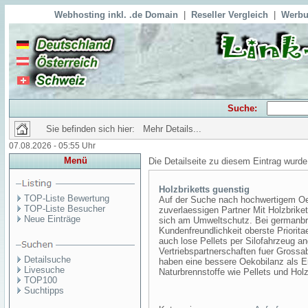
Webhosting inkl. .de Domain
|
Reseller Vergleich
|
Werbu
Suche:
Sie befinden sich hier: Mehr Details...
07.08.2026 - 05:55 Uhr
Menü
Die Detailseite zu diesem Eintrag wurde
Holzbriketts guenstig
TOP-Liste Bewertung
Auf der Suche nach hochwertigem Oek
TOP-Liste Besucher
zuverlaessigen Partner Mit Holzbrike
Neue Einträge
sich am Umweltschutz. Bei germanbri
Kundenfreundlichkeit oberste Priorit
auch lose Pellets per Silofahrzeug a
Vertriebspartnerschaften fuer Gross
Detailsuche
haben eine bessere Oekobilanz als Er
Livesuche
Naturbrennstoffe wie Pellets und Holz
TOP100
Suchtipps