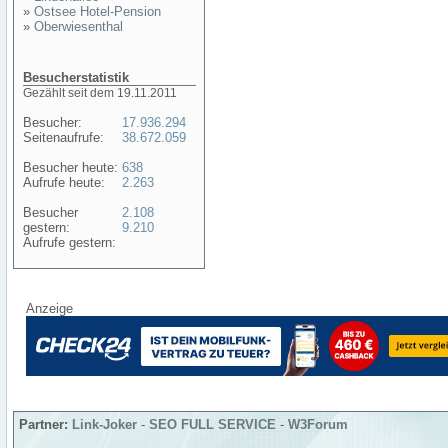
»
Ostsee Hotel-Pension
»
Oberwiesenthal
Besucherstatistik
Gezählt seit dem 19.11.2011
Besucher:
17.936.294
Seitenaufrufe:
38.672.059
Besucher heute:
638
Aufrufe heute:
2.263
Besucher
2.108
gestern:
9.210
Aufrufe gestern:
Anzeige
Partner:
Link-Joker
-
SEO FULL SERVICE
-
W3Forum