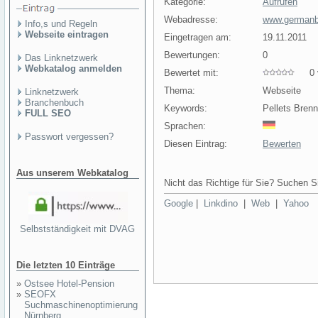
Kategorie:
Aufrufen
Webadresse:
www.germanb
Info,s und Regeln
Webseite eintragen
Eingetragen am:
19.11.2011
Bewertungen:
0
Das Linknetzwerk
Webkatalog anmelden
Bewertet mit:
0 v
Thema:
Webseite
Linknetzwerk
Branchenbuch
Keywords:
Pellets Brenn
FULL SEO
Sprachen:
Passwort vergessen?
Diesen Eintrag:
Bewerten
Aus unserem Webkatalog
Nicht das Richtige für Sie? Suchen Si
Google
|
Linkdino
|
Web
|
Yahoo
Selbstständigkeit mit DVAG
Die letzten 10 Einträge
»
Ostsee Hotel-Pension
»
SEOFX
Suchmaschinenoptimierung
Nürnberg