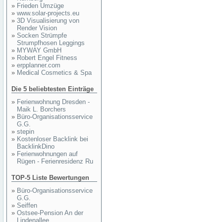
»
Frieden Umzüge
»
www.solar-projects.eu
»
3D Visualisierung von
Render Vision
»
Socken Strümpfe
Strumpfhosen Leggings
»
MYWAY GmbH
»
Robert Engel Fitness
»
erpplanner.com
»
Medical Cosmetics & Spa
Die 5 beliebtesten Einträge
»
Ferienwohnung Dresden -
Maik L. Borchers
»
Büro-Organisationsservice
G.G.
»
stepin
»
Kostenloser Backlink bei
BacklinkDino
»
Ferienwohnungen auf
Rügen - Ferienresidenz Ru
TOP-5 Liste Bewertungen
»
Büro-Organisationsservice
G.G.
»
Seiffen
»
Ostsee-Pension An der
Lindenallee