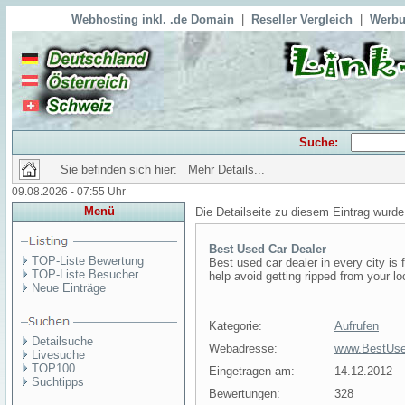
Webhosting inkl. .de Domain
|
Reseller Vergleich
|
Werbu
Suche:
Sie befinden sich hier: Mehr Details...
09.08.2026 - 07:55 Uhr
Menü
Die Detailseite zu diesem Eintrag wurde
Best Used Car Dealer
TOP-Liste Bewertung
Best used car dealer in every city is 
TOP-Liste Besucher
help avoid getting ripped from your lo
Neue Einträge
Kategorie:
Aufrufen
Detailsuche
Webadresse:
www.BestUse
Livesuche
TOP100
Eingetragen am:
14.12.2012
Suchtipps
Bewertungen:
328