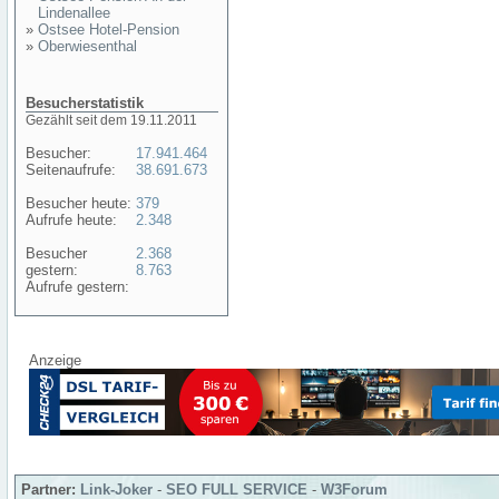
Lindenallee
»
Ostsee Hotel-Pension
»
Oberwiesenthal
Besucherstatistik
Gezählt seit dem 19.11.2011
Besucher:
17.941.464
Seitenaufrufe:
38.691.673
Besucher heute:
379
Aufrufe heute:
2.348
Besucher
2.368
gestern:
8.763
Aufrufe gestern:
Anzeige
Partner:
Link-Joker
-
SEO FULL SERVICE
-
W3Forum