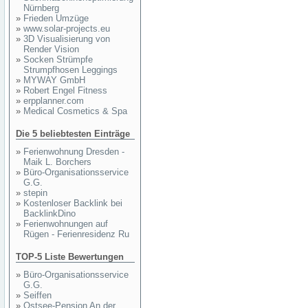
Nürnberg
»
Frieden Umzüge
»
www.solar-projects.eu
»
3D Visualisierung von
Render Vision
»
Socken Strümpfe
Strumpfhosen Leggings
»
MYWAY GmbH
»
Robert Engel Fitness
»
erpplanner.com
»
Medical Cosmetics & Spa
Die 5 beliebtesten Einträge
»
Ferienwohnung Dresden -
Maik L. Borchers
»
Büro-Organisationsservice
G.G.
»
stepin
»
Kostenloser Backlink bei
BacklinkDino
»
Ferienwohnungen auf
Rügen - Ferienresidenz Ru
TOP-5 Liste Bewertungen
»
Büro-Organisationsservice
G.G.
»
Seiffen
»
Ostsee-Pension An der