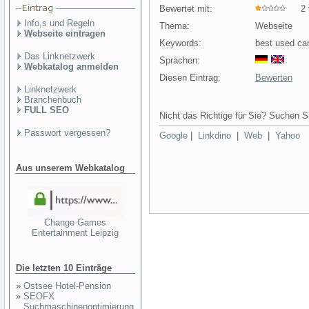
Bewertet mit:
2 v
Info,s und Regeln
Thema:
Webseite
Webseite eintragen
Keywords:
best used car
Das Linknetzwerk
Sprachen:
Webkatalog anmelden
Diesen Eintrag:
Bewerten
Linknetzwerk
Branchenbuch
FULL SEO
Nicht das Richtige für Sie? Suchen Si
Passwort vergessen?
Google
|
Linkdino
|
Web
|
Yahoo
Aus unserem Webkatalog
Change Games
Entertainment Leipzig
Die letzten 10 Einträge
»
Ostsee Hotel-Pension
»
SEOFX
Suchmaschinenoptimierung