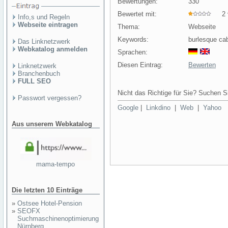
Bewertungen:
330
Bewertet mit:
2 v
Info,s und Regeln
Webseite eintragen
Thema:
Webseite
Keywords:
burlesque cab
Das Linknetzwerk
Webkatalog anmelden
Sprachen:
Diesen Eintrag:
Bewerten
Linknetzwerk
Branchenbuch
FULL SEO
Nicht das Richtige für Sie? Suchen Si
Passwort vergessen?
Google
|
Linkdino
|
Web
|
Yahoo
Aus unserem Webkatalog
mama-tempo
Die letzten 10 Einträge
»
Ostsee Hotel-Pension
»
SEOFX
Suchmaschinenoptimierung
Nürnberg