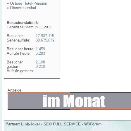
»
Ostsee Hotel-Pension
»
Oberwiesenthal
Besucherstatistik
Gezählt seit dem 19.11.2011
Besucher:
17.937.115
Seitenaufrufe:
38.675.079
Besucher heute:
1.459
Aufrufe heute:
5.283
Besucher
2.108
gestern:
9.210
Aufrufe gestern:
Anzeige
Partner:
Link-Joker
-
SEO FULL SERVICE
-
W3Forum