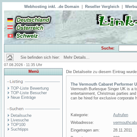
Webhosting inkl. .de Domain
|
Reseller Vergleich
|
Werbu
Suche:
Sie befinden sich hier: Mehr Details...
07.08.2026 - 11:35 Uhr
Menü
Die Detailseite zu diesem Eintrag wurde
The Vermouth Cabaret Performer 
TOP-Liste Bewertung
Vermouth Burlesque Singer UK is a to
TOP-Liste Besucher
entertainment, Christmas parties and 
Neue Einträge
can be hired for exclusive corporate 
Kategorie:
Aufrufen
Detailsuche
Livesuche
Webadresse:
vermouthcaba
TOP100
Suchtipps
Eingetragen am:
28.11.2011