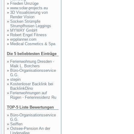
»
Frieden Umzüge
»
www.solar-projects.eu
»
3D Visualisierung von
Render Vision
»
Socken Strümpfe
Strumpfhosen Leggings
»
MYWAY GmbH
»
Robert Engel Fitness
»
erpplanner.com
»
Medical Cosmetics & Spa
Die 5 beliebtesten Einträge
»
Ferienwohnung Dresden -
Maik L. Borchers
»
Büro-Organisationsservice
G.G.
»
stepin
»
Kostenloser Backlink bei
BacklinkDino
»
Ferienwohnungen auf
Rügen - Ferienresidenz Ru
TOP-5 Liste Bewertungen
»
Büro-Organisationsservice
G.G.
»
Seiffen
»
Ostsee-Pension An der
Lindenallee