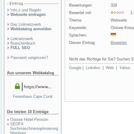
Bewertungen:
329
Info,s und Regeln
Bewertet mit:
1.9
Webseite eintragen
Thema:
Webseite
Das Linknetzwerk
Keywords:
Ostsee Kreuz
Webkatalog anmelden
Sprachen:
Linknetzwerk
Diesen Eintrag:
Bewerten
Branchenbuch
FULL SEO
Passwort vergessen?
Nicht das Richtige für Sie? Suchen Si
Google
|
Linkdino
|
Web
|
Yahoo
Aus unserem Webkatalog
Ferienhaus Cape Coral
Die letzten 10 Einträge
»
Ostsee Hotel-Pension
»
SEOFX
Suchmaschinenoptimierung
Nürnberg