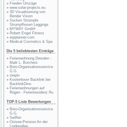
»
Frieden Umzüge
»
www.solar-projects.eu
»
3D Visualisierung von
Render Vision
»
Socken Strümpfe
Strumpfhosen Leggings
»
MYWAY GmbH
»
Robert Engel Fitness
»
erpplanner.com
»
Medical Cosmetics & Spa
Die 5 beliebtesten Einträge
»
Ferienwohnung Dresden -
Maik L. Borchers
»
Büro-Organisationsservice
G.G.
»
stepin
»
Kostenloser Backlink bei
BacklinkDino
»
Ferienwohnungen auf
Rügen - Ferienresidenz Ru
TOP-5 Liste Bewertungen
»
Büro-Organisationsservice
G.G.
»
Seiffen
»
Ostsee-Pension An der
Lindenallee