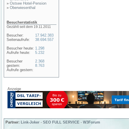
»
Ostsee Hotel-Pension
»
Oberwiesenthal
Besucherstatistik
Gezählt seit dem 19.11.2011
Besucher:
17.942.383
Seitenaufrufe:
38.694.557
Besucher heute:
1.298
Aufrufe heute:
5.232
Besucher
2.368
gestern:
8.763
Aufrufe gestern:
Anzeige
Partner:
Link-Joker
-
SEO FULL SERVICE
-
W3Forum