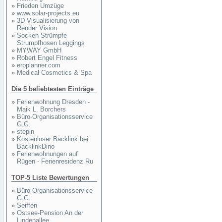
»
Frieden Umzüge
»
www.solar-projects.eu
»
3D Visualisierung von
Render Vision
»
Socken Strümpfe
Strumpfhosen Leggings
»
MYWAY GmbH
»
Robert Engel Fitness
»
erpplanner.com
»
Medical Cosmetics & Spa
Die 5 beliebtesten Einträge
»
Ferienwohnung Dresden -
Maik L. Borchers
»
Büro-Organisationsservice
G.G.
»
stepin
»
Kostenloser Backlink bei
BacklinkDino
»
Ferienwohnungen auf
Rügen - Ferienresidenz Ru
TOP-5 Liste Bewertungen
»
Büro-Organisationsservice
G.G.
»
Seiffen
»
Ostsee-Pension An der
Lindenallee