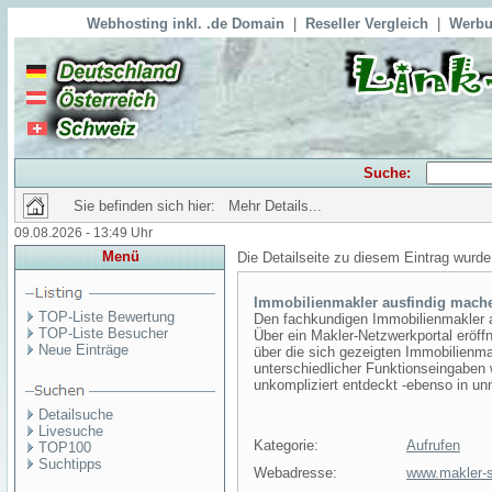
Webhosting inkl. .de Domain
|
Reseller Vergleich
|
Werbu
Suche:
Sie befinden sich hier: Mehr Details...
09.08.2026 - 13:49 Uhr
Menü
Die Detailseite zu diesem Eintrag wurde
Immobilienmakler ausfindig mach
TOP-Liste Bewertung
Den fachkundigen Immobilienmakler a
TOP-Liste Besucher
Über ein Makler-Netzwerkportal eröff
Neue Einträge
über die sich gezeigten Immobilienma
unterschiedlicher Funktionseingaben 
unkompliziert entdeckt -ebenso in un
Detailsuche
Livesuche
Kategorie:
Aufrufen
TOP100
Suchtipps
Webadresse:
www.makler-