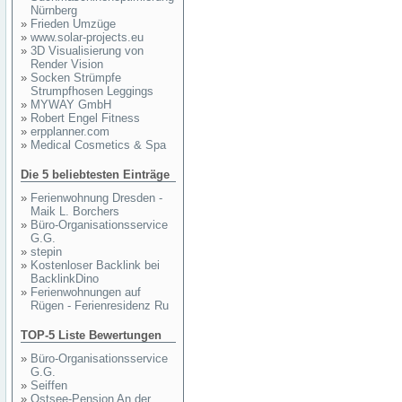
Nürnberg
»
Frieden Umzüge
»
www.solar-projects.eu
»
3D Visualisierung von
Render Vision
»
Socken Strümpfe
Strumpfhosen Leggings
»
MYWAY GmbH
»
Robert Engel Fitness
»
erpplanner.com
»
Medical Cosmetics & Spa
Die 5 beliebtesten Einträge
»
Ferienwohnung Dresden -
Maik L. Borchers
»
Büro-Organisationsservice
G.G.
»
stepin
»
Kostenloser Backlink bei
BacklinkDino
»
Ferienwohnungen auf
Rügen - Ferienresidenz Ru
TOP-5 Liste Bewertungen
»
Büro-Organisationsservice
G.G.
»
Seiffen
»
Ostsee-Pension An der