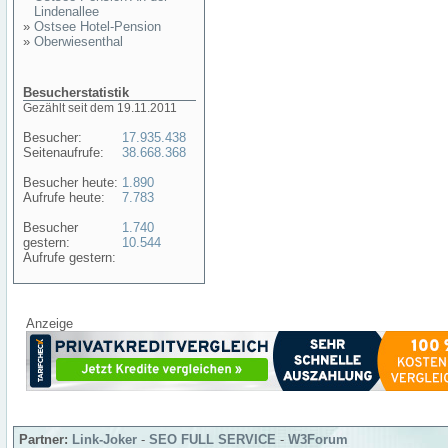
Lindenallee
»
Ostsee Hotel-Pension
»
Oberwiesenthal
Besucherstatistik
Gezählt seit dem 19.11.2011
Besucher:
17.935.438
Seitenaufrufe:
38.668.368
Besucher heute:
1.890
Aufrufe heute:
7.783
Besucher
1.740
gestern:
10.544
Aufrufe gestern:
Anzeige
Partner:
Link-Joker
-
SEO FULL SERVICE
-
W3Forum