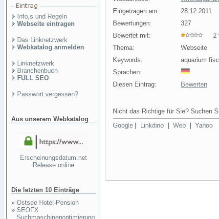
Eingetragen am:
28.12.2011
Info,s und Regeln
Bewertungen:
327
Webseite eintragen
Bewertet mit:
2 v
Das Linknetzwerk
Webkatalog anmelden
Thema:
Webseite
Keywords:
aquarium fis
Linknetzwerk
Branchenbuch
Sprachen:
FULL SEO
Diesen Eintrag:
Bewerten
Passwort vergessen?
Nicht das Richtige für Sie? Suchen Si
Aus unserem Webkatalog
Google
|
Linkdino
|
Web
|
Yahoo
Erscheinungsdatum.net
Release online
Die letzten 10 Einträge
»
Ostsee Hotel-Pension
»
SEOFX
Suchmaschinenoptimierung