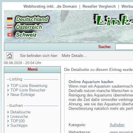
Webhosting inkl. .de Domain
|
Reseller Vergleich
|
Werbu
Suche:
Sie befinden sich hier: Mehr Details...
06.08.2026 - 20:04 Uhr
Menü
Die Detailseite zu diesem Eintrag wurde
Online Aquarium kaufen
TOP-Liste Bewertung
Wenn man ein Aquarium saubermachen 
TOP-Liste Besucher
Deshalb nutzen manche Menschen soga
Neue Einträge
Reinigung des Aquariums übernehmen. 
man die Zeit dafür sinnvoller verbri
Ahnung, wie sie das Aquarium überh
Dienstleistung natürlich mehr als perf
Detailsuche
Livesuche
TOP100
Kategorie:
Aufrufen
Suchtipps
Webadresse:
www.aquarium