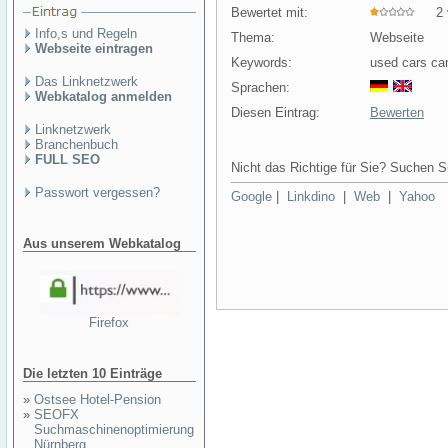
Bewertet mit:
2 v
Info,s und Regeln
Thema:
Webseite
Webseite eintragen
Keywords:
used cars car
Das Linknetzwerk
Sprachen:
Webkatalog anmelden
Diesen Eintrag:
Bewerten
Linknetzwerk
Branchenbuch
FULL SEO
Nicht das Richtige für Sie? Suchen Si
Passwort vergessen?
Google
|
Linkdino
|
Web
|
Yahoo
Aus unserem Webkatalog
Firefox
Die letzten 10 Einträge
»
Ostsee Hotel-Pension
»
SEOFX
Suchmaschinenoptimierung
Nürnberg