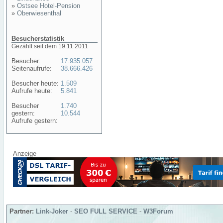
»
Ostsee Hotel-Pension
»
Oberwiesenthal
Besucherstatistik
Gezählt seit dem 19.11.2011
Besucher:
17.935.057
Seitenaufrufe:
38.666.426
Besucher heute:
1.509
Aufrufe heute:
5.841
Besucher
1.740
gestern:
10.544
Aufrufe gestern:
Anzeige
Partner:
Link-Joker
-
SEO FULL SERVICE
-
W3Forum