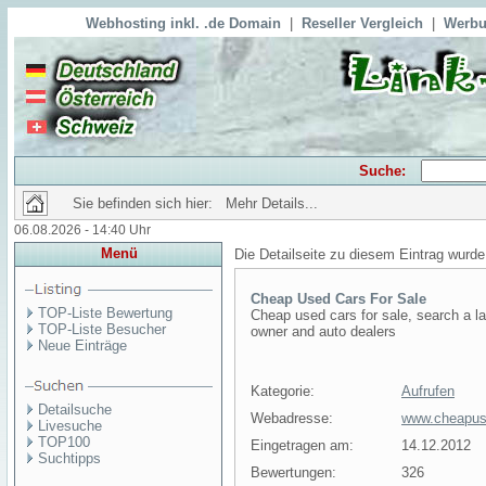
Webhosting inkl. .de Domain
|
Reseller Vergleich
|
Werbu
Suche:
Sie befinden sich hier: Mehr Details...
06.08.2026 - 14:40 Uhr
Menü
Die Detailseite zu diesem Eintrag wurde
Cheap Used Cars For Sale
TOP-Liste Bewertung
Cheap used cars for sale, search a la
TOP-Liste Besucher
owner and auto dealers
Neue Einträge
Kategorie:
Aufrufen
Detailsuche
Webadresse:
www.cheapus
Livesuche
TOP100
Eingetragen am:
14.12.2012
Suchtipps
Bewertungen:
326