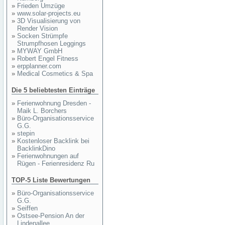
»
Frieden Umzüge
»
www.solar-projects.eu
»
3D Visualisierung von
Render Vision
»
Socken Strümpfe
Strumpfhosen Leggings
»
MYWAY GmbH
»
Robert Engel Fitness
»
erpplanner.com
»
Medical Cosmetics & Spa
Die 5 beliebtesten Einträge
»
Ferienwohnung Dresden -
Maik L. Borchers
»
Büro-Organisationsservice
G.G.
»
stepin
»
Kostenloser Backlink bei
BacklinkDino
»
Ferienwohnungen auf
Rügen - Ferienresidenz Ru
TOP-5 Liste Bewertungen
»
Büro-Organisationsservice
G.G.
»
Seiffen
»
Ostsee-Pension An der
Lindenallee