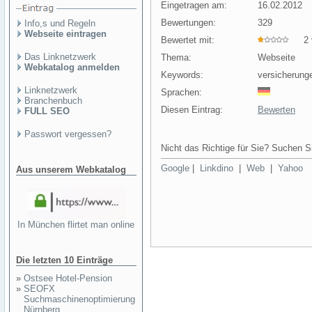
Eingetragen am:
16.02.2012
Bewertungen:
329
Info,s und Regeln
Webseite eintragen
Bewertet mit:
2 v
Das Linknetzwerk
Thema:
Webseite
Webkatalog anmelden
Keywords:
versicherunge
Linknetzwerk
Sprachen:
Branchenbuch
Diesen Eintrag:
Bewerten
FULL SEO
Passwort vergessen?
Nicht das Richtige für Sie? Suchen Si
Google
|
Linkdino
|
Web
|
Yahoo
Aus unserem Webkatalog
In München flirtet man online
Die letzten 10 Einträge
»
Ostsee Hotel-Pension
»
SEOFX
Suchmaschinenoptimierung
Nürnberg