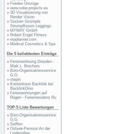
»
Frieden Umzüge
»
www.solar-projects.eu
»
3D Visualisierung von
Render Vision
»
Socken Strümpfe
Strumpfhosen Leggings
»
MYWAY GmbH
»
Robert Engel Fitness
»
erpplanner.com
»
Medical Cosmetics & Spa
Die 5 beliebtesten Einträge
»
Ferienwohnung Dresden -
Maik L. Borchers
»
Büro-Organisationsservice
G.G.
»
stepin
»
Kostenloser Backlink bei
BacklinkDino
»
Ferienwohnungen auf
Rügen - Ferienresidenz Ru
TOP-5 Liste Bewertungen
»
Büro-Organisationsservice
G.G.
»
Seiffen
»
Ostsee-Pension An der
Lindenallee