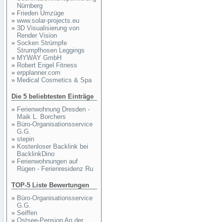
Nürnberg
»
Frieden Umzüge
»
www.solar-projects.eu
»
3D Visualisierung von
Render Vision
»
Socken Strümpfe
Strumpfhosen Leggings
»
MYWAY GmbH
»
Robert Engel Fitness
»
erpplanner.com
»
Medical Cosmetics & Spa
Die 5 beliebtesten Einträge
»
Ferienwohnung Dresden -
Maik L. Borchers
»
Büro-Organisationsservice
G.G.
»
stepin
»
Kostenloser Backlink bei
BacklinkDino
»
Ferienwohnungen auf
Rügen - Ferienresidenz Ru
TOP-5 Liste Bewertungen
»
Büro-Organisationsservice
G.G.
»
Seiffen
»
Ostsee-Pension An der