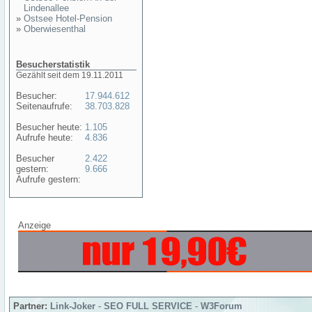
Lindenallee
»
Ostsee Hotel-Pension
»
Oberwiesenthal
Besucherstatistik
Gezählt seit dem 19.11.2011
Besucher:
17.944.612
Seitenaufrufe:
38.703.828
Besucher heute:
1.105
Aufrufe heute:
4.836
Besucher
2.422
gestern:
9.666
Aufrufe gestern:
Anzeige
Partner:
Link-Joker
-
SEO FULL SERVICE
-
W3Forum