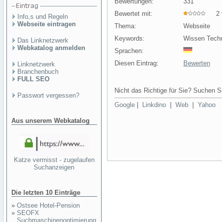
Bewertungen:
331
Bewertet mit:
2 v
Info,s und Regeln
Webseite eintragen
Thema:
Webseite
Keywords:
Wissen Techn
Das Linknetzwerk
Webkatalog anmelden
Sprachen:
Diesen Eintrag:
Bewerten
Linknetzwerk
Branchenbuch
FULL SEO
Nicht das Richtige für Sie? Suchen Si
Passwort vergessen?
Google
|
Linkdino
|
Web
|
Yahoo
Aus unserem Webkatalog
Katze vermisst - zugelaufen
Suchanzeigen
Die letzten 10 Einträge
»
Ostsee Hotel-Pension
»
SEOFX
Suchmaschinenoptimierung