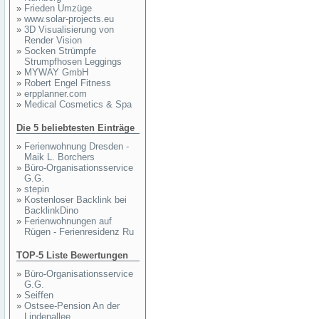
»
Frieden Umzüge
»
www.solar-projects.eu
»
3D Visualisierung von
Render Vision
»
Socken Strümpfe
Strumpfhosen Leggings
»
MYWAY GmbH
»
Robert Engel Fitness
»
erpplanner.com
»
Medical Cosmetics & Spa
Die 5 beliebtesten Einträge
»
Ferienwohnung Dresden -
Maik L. Borchers
»
Büro-Organisationsservice
G.G.
»
stepin
»
Kostenloser Backlink bei
BacklinkDino
»
Ferienwohnungen auf
Rügen - Ferienresidenz Ru
TOP-5 Liste Bewertungen
»
Büro-Organisationsservice
G.G.
»
Seiffen
»
Ostsee-Pension An der
Lindenallee