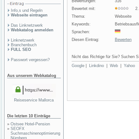
Bewertungen:
316
Bewertet mit:
2.1
Info,s und Regeln
Webseite eintragen
Thema:
Webseite
Keywords:
Betriebsausf
Das Linknetzwerk
Webkatalog anmelden
Sprachen:
Diesen Eintrag:
Bewerten
Linknetzwerk
Branchenbuch
FULL SEO
Nicht das Richtige für Sie? Suchen Si
Passwort vergessen?
Google
|
Linkdino
|
Web
|
Yahoo
Aus unserem Webkatalog
Reiseservice Mallorca
Die letzten 10 Einträge
»
Ostsee Hotel-Pension
»
SEOFX
Suchmaschinenoptimierung
Nürnberg