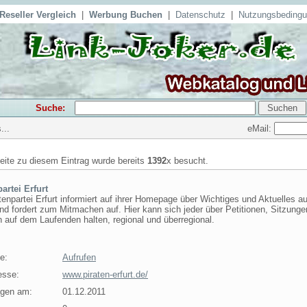
Reseller Vergleich
|
Werbung Buchen
|
Datenschutz
|
Nutzungsbeding
Suche:
eMail:
...
seite zu diesem Eintrag wurde bereits
1392
x besucht.
artei Erfurt
tenpartei Erfurt informiert auf ihrer Homepage über Wichtiges und Aktuelles a
und fordert zum Mitmachen auf. Hier kann sich jeder über Petitionen, Sitzung
 auf dem Laufenden halten, regional und überregional.
e:
Aufrufen
esse:
www.piraten-erfurt.de/
agen am:
01.12.2011