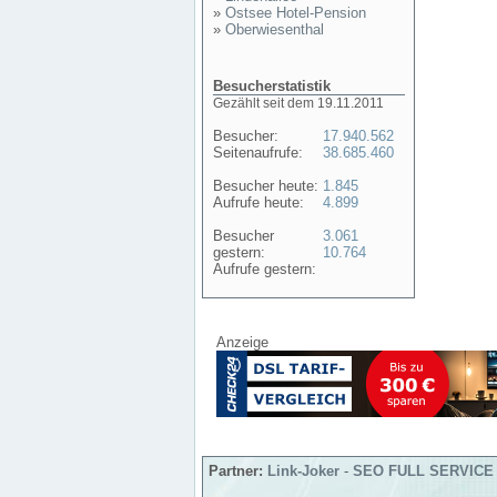
»
Ostsee Hotel-Pension
»
Oberwiesenthal
Besucherstatistik
Gezählt seit dem 19.11.2011
Besucher:
17.940.562
Seitenaufrufe:
38.685.460
Besucher heute:
1.845
Aufrufe heute:
4.899
Besucher
3.061
gestern:
10.764
Aufrufe gestern:
Anzeige
Partner:
Link-Joker
-
SEO FULL SERVICE