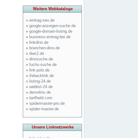
Weitere Webkataloge
»
eintrag-seo.de
»
google-anzeigen-suche.de
»
google-domain-listing.de
»
business-eintrag-bei.de
»
linkdino.de
»
branchen-dino.de
»
dws2.de
»
dinosuche.de
»
fuchs-suche.de
»
link-polo.de
»
ihrbacklink.de
»
listing-24.de
»
weblist-24.de
»
demolinx.de
»
tarifheld.com
»
spidermaster-pro.de
»
spider-master.de
Unsere Linknetzwerke