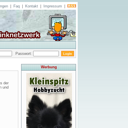
ungen
|
Faq
|
Kontakt
|
Impressum
|
Passwort:
Werbung
us der
en und