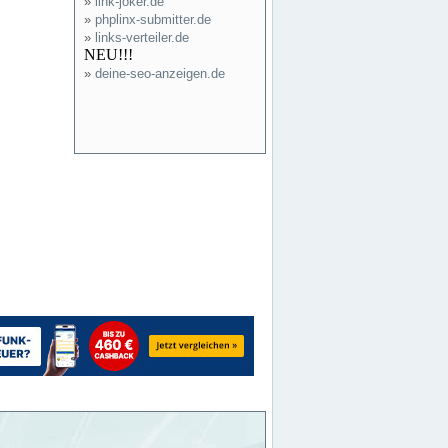
»
link-joker.de
»
phplinx-submitter.de
»
links-verteiler.de
NEU!!!
»
deine-seo-anzeigen.de