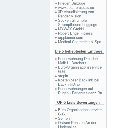
»
Frieden Umzüge
»
www.solar-projects.eu
»
3D Visualisierung von
Render Vision
»
Socken Strümpfe
Strumpfhosen Leggings
»
MYWAY GmbH
»
Robert Engel Fitness
»
erpplanner.com
»
Medical Cosmetics & Spa
Die 5 beliebtesten Einträge
»
Ferienwohnung Dresden -
Maik L. Borchers
»
Büro-Organisationsservice
G.G.
»
stepin
»
Kostenloser Backlink bei
BacklinkDino
»
Ferienwohnungen auf
Rügen - Ferienresidenz Ru
TOP-5 Liste Bewertungen
»
Büro-Organisationsservice
G.G.
»
Seiffen
»
Ostsee-Pension An der
Lindenallee