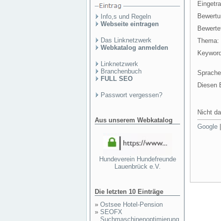
Eingetr
Bewertu
Info,s und Regeln
Webseite eintragen
Bewertet
Das Linknetzwerk
Thema:
Webkatalog anmelden
Keyword
Linknetzwerk
Branchenbuch
Sprache
FULL SEO
Diesen E
Passwort vergessen?
Nicht da
Aus unserem Webkatalog
Google
Hundeverein Hundefreunde
Lauenbrück e.V.
Die letzten 10 Einträge
»
Ostsee Hotel-Pension
»
SEOFX
Suchmaschinenoptimierung