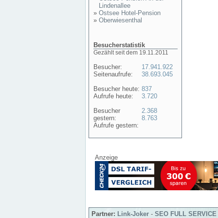
Lindenallee
»
Ostsee Hotel-Pension
»
Oberwiesenthal
Besucherstatistik
Gezählt seit dem 19.11.2011
Besucher:
17.941.922
Seitenaufrufe:
38.693.045
Besucher heute:
837
Aufrufe heute:
3.720
Besucher
2.368
gestern:
8.763
Aufrufe gestern:
Anzeige
Partner:
Link-Joker
-
SEO FULL SERVICE