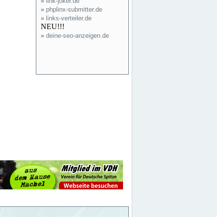
»
link-joker.de
»
phplinx-submitter.de
»
links-verteiler.de
NEU!!!
»
deine-seo-anzeigen.de