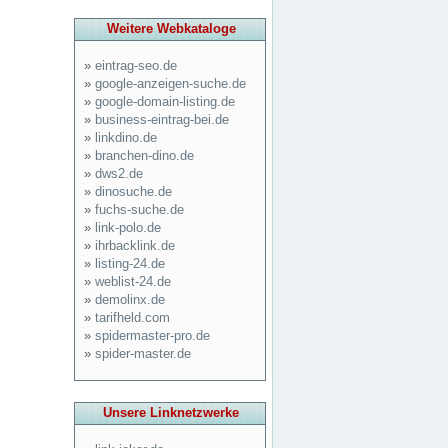
Weitere Webkataloge
»
eintrag-seo.de
»
google-anzeigen-suche.de
»
google-domain-listing.de
»
business-eintrag-bei.de
»
linkdino.de
»
branchen-dino.de
»
dws2.de
»
dinosuche.de
»
fuchs-suche.de
»
link-polo.de
»
ihrbacklink.de
»
listing-24.de
»
weblist-24.de
»
demolinx.de
»
tarifheld.com
»
spidermaster-pro.de
»
spider-master.de
Unsere Linknetzwerke