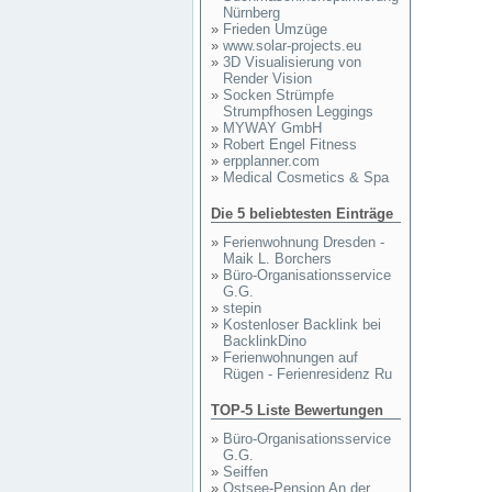
Nürnberg
»
Frieden Umzüge
»
www.solar-projects.eu
»
3D Visualisierung von
Render Vision
»
Socken Strümpfe
Strumpfhosen Leggings
»
MYWAY GmbH
»
Robert Engel Fitness
»
erpplanner.com
»
Medical Cosmetics & Spa
Die 5 beliebtesten Einträge
»
Ferienwohnung Dresden -
Maik L. Borchers
»
Büro-Organisationsservice
G.G.
»
stepin
»
Kostenloser Backlink bei
BacklinkDino
»
Ferienwohnungen auf
Rügen - Ferienresidenz Ru
TOP-5 Liste Bewertungen
»
Büro-Organisationsservice
G.G.
»
Seiffen
»
Ostsee-Pension An der