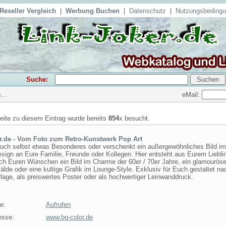
Reseller Vergleich
|
Werbung Buchen
|
Datenschutz
|
Nutzungsbeding
Suche:
eMail:
...
seite zu diesem Eintrag wurde bereits
854
x besucht.
r.de - Vom Foto zum Retro-Kunstwerk Pop Art
uch selbst etwas Besonderes oder verschenkt ein außergewöhnliches Bild im
sign an Eure Familie, Freunde oder Kollegen. Hier entsteht aus Eurem Liebli
ch Euren Wünschen ein Bild im Charme der 60er / 70er Jahre, ein glamourös
lde oder eine kultige Grafik im Lounge-Style. Exklusiv für Euch gestaltet na
lage, als preiswertes Poster oder als hochwertiger Leinwanddruck.
e:
Aufrufen
esse:
www.bg-color.de