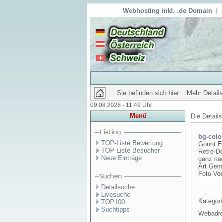
Webhosting inkl. .de Domain
|
Sie befinden sich hier: Mehr Details
09.08.2026 - 11:49 Uhr
Menü
Die Detail
bg-colo
TOP-Liste Bewertung
Gönnt E
TOP-Liste Besucher
Retro-De
Neue Einträge
ganz na
Art Gemä
Foto-Vor
Detailsuche
Livesuche
Kategori
TOP100
Suchtipps
Webadr