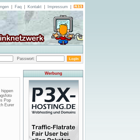
ungen
|
Faq
|
Kontakt
|
Impressum
|
Passwort:
Werbung
 hippen
ngsfoto
es Pop
ch Eurer