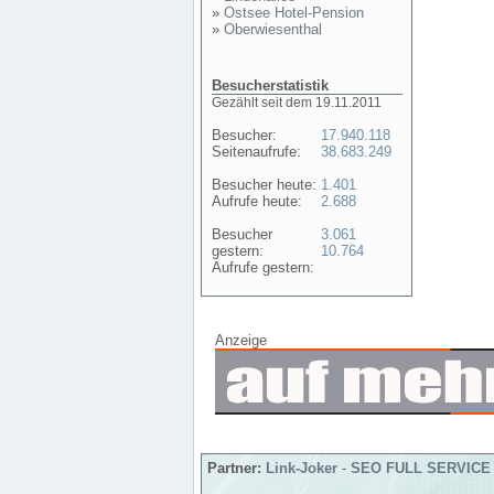
»
Ostsee Hotel-Pension
»
Oberwiesenthal
Besucherstatistik
Gezählt seit dem 19.11.2011
Besucher:
17.940.118
Seitenaufrufe:
38.683.249
Besucher heute:
1.401
Aufrufe heute:
2.688
Besucher
3.061
gestern:
10.764
Aufrufe gestern:
Anzeige
Partner:
Link-Joker
-
SEO FULL SERVICE