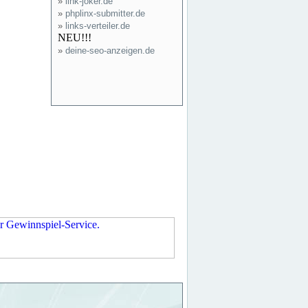
»
link-joker.de
»
phplinx-submitter.de
»
links-verteiler.de
NEU!!!
»
deine-seo-anzeigen.de