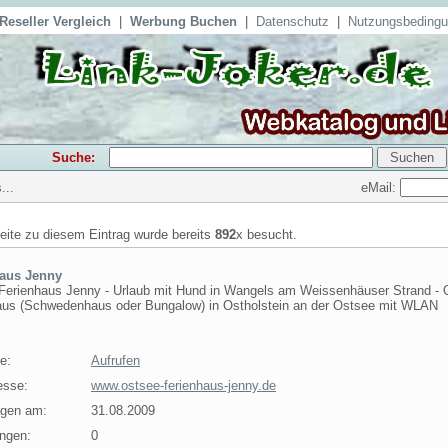
Reseller Vergleich
|
Werbung Buchen
|
Datenschutz
|
Nutzungsbeding
Suche:
eMail:
...
seite zu diesem Eintrag wurde bereits
892
x besucht.
haus Jenny
Ferienhaus Jenny - Urlaub mit Hund in Wangels am Weissenhäuser Strand - 
aus (Schwedenhaus oder Bungalow) in Ostholstein an der Ostsee mit WLAN
e:
Aufrufen
esse:
www.ostsee-ferienhaus-jenny.de
agen am:
31.08.2009
ngen:
0