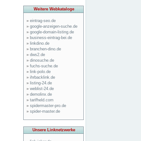
Weitere Webkataloge
»
eintrag-seo.de
»
google-anzeigen-suche.de
»
google-domain-listing.de
»
business-eintrag-bei.de
»
linkdino.de
»
branchen-dino.de
»
dws2.de
»
dinosuche.de
»
fuchs-suche.de
»
link-polo.de
»
ihrbacklink.de
»
listing-24.de
»
weblist-24.de
»
demolinx.de
»
tarifheld.com
»
spidermaster-pro.de
»
spider-master.de
Unsere Linknetzwerke