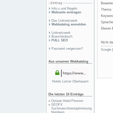
Bewertet
Info,s und Regeln
Thema:
Webseite eintragen
Keyword
Das Linknetzwerk
Sprache
Webkatalog anmelden
Diesen E
Linknetzwerk
Branchenbuch
FULL SEO
Nicht da
Passwort vergessen?
Google
Aus unserem Webkatalog
Hotels Lürzer Obertauern
Die letzten 10 Einträge
»
Ostsee Hotel-Pension
»
SEOFX
Suchmaschinenoptimierung
Nürnberg