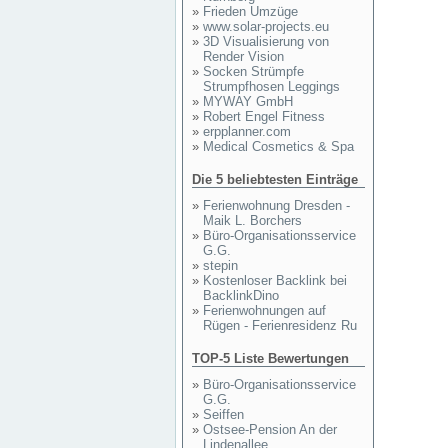
»
Frieden Umzüge
»
www.solar-projects.eu
»
3D Visualisierung von
Render Vision
»
Socken Strümpfe
Strumpfhosen Leggings
»
MYWAY GmbH
»
Robert Engel Fitness
»
erpplanner.com
»
Medical Cosmetics & Spa
Die 5 beliebtesten Einträge
»
Ferienwohnung Dresden -
Maik L. Borchers
»
Büro-Organisationsservice
G.G.
»
stepin
»
Kostenloser Backlink bei
BacklinkDino
»
Ferienwohnungen auf
Rügen - Ferienresidenz Ru
TOP-5 Liste Bewertungen
»
Büro-Organisationsservice
G.G.
»
Seiffen
»
Ostsee-Pension An der
Lindenallee