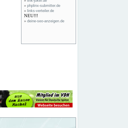
»
link-joker.de
»
phplinx-submitter.de
»
links-verteiler.de
NEU!!!
»
deine-seo-anzeigen.de