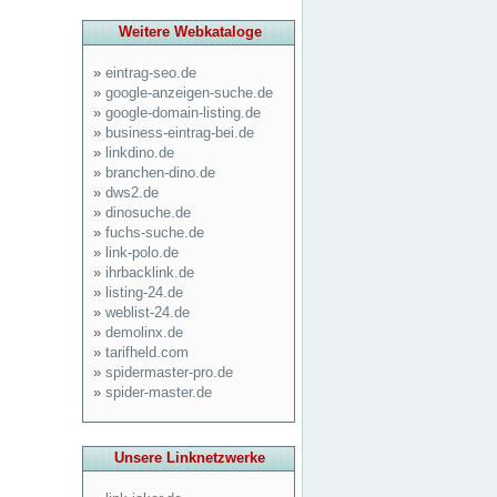
Weitere Webkataloge
»
eintrag-seo.de
»
google-anzeigen-suche.de
»
google-domain-listing.de
»
business-eintrag-bei.de
»
linkdino.de
»
branchen-dino.de
»
dws2.de
»
dinosuche.de
»
fuchs-suche.de
»
link-polo.de
»
ihrbacklink.de
»
listing-24.de
»
weblist-24.de
»
demolinx.de
»
tarifheld.com
»
spidermaster-pro.de
»
spider-master.de
Unsere Linknetzwerke