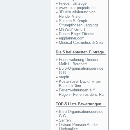
»
Frieden Umzüge
»
www.solar-projects.eu
»
3D Visualisierung von
Render Vision
»
Socken Strümpfe
Strumpfhosen Leggings
»
MYWAY GmbH
»
Robert Engel Fitness
»
erpplanner.com
»
Medical Cosmetics & Spa
Die 5 beliebtesten Einträge
»
Ferienwohnung Dresden -
Maik L. Borchers
»
Büro-Organisationsservice
G.G.
»
stepin
»
Kostenloser Backlink bei
BacklinkDino
»
Ferienwohnungen auf
Rügen - Ferienresidenz Ru
TOP-5 Liste Bewertungen
»
Büro-Organisationsservice
G.G.
»
Seiffen
»
Ostsee-Pension An der
Lindenallee