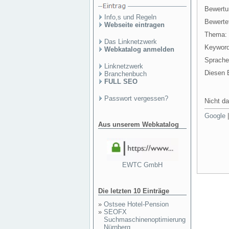
Bewertu
Info,s und Regeln
Bewertet
Webseite eintragen
Thema:
Das Linknetzwerk
Keyword
Webkatalog anmelden
Sprache
Linknetzwerk
Diesen E
Branchenbuch
FULL SEO
Passwort vergessen?
Nicht da
Google
Aus unserem Webkatalog
EWTC GmbH
Die letzten 10 Einträge
»
Ostsee Hotel-Pension
»
SEOFX
Suchmaschinenoptimierung
Nürnberg