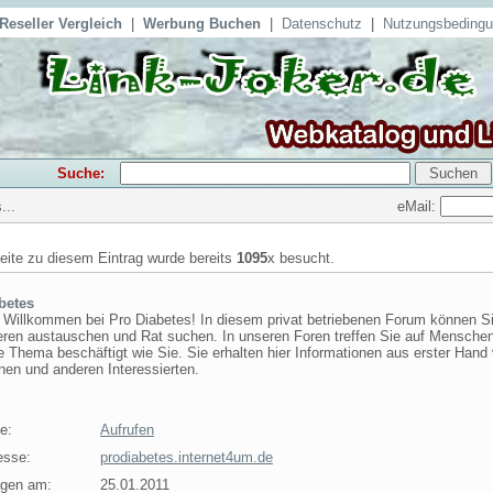
Reseller Vergleich
|
Werbung Buchen
|
Datenschutz
|
Nutzungsbeding
Suche:
eMail:
...
seite zu diesem Eintrag wurde bereits
1095
x besucht.
betes
h Willkommen bei Pro Diabetes! In diesem privat betriebenen Forum können Si
eren austauschen und Rat suchen. In unseren Foren treffen Sie auf Menschen
 Thema beschäftigt wie Sie. Sie erhalten hier Informationen aus erster Hand
nen und anderen Interessierten.
e:
Aufrufen
esse:
prodiabetes.internet4um.de
agen am:
25.01.2011