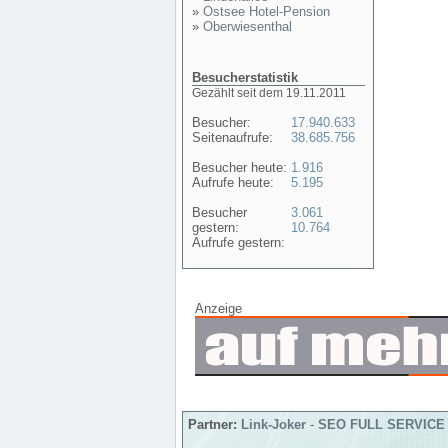
»
Ostsee Hotel-Pension
»
Oberwiesenthal
Besucherstatistik
Gezählt seit dem 19.11.2011
Besucher:
17.940.633
Seitenaufrufe:
38.685.756
Besucher heute:
1.916
Aufrufe heute:
5.195
Besucher
3.061
gestern:
10.764
Aufrufe gestern:
Anzeige
Partner:
Link-Joker
-
SEO FULL SERVICE