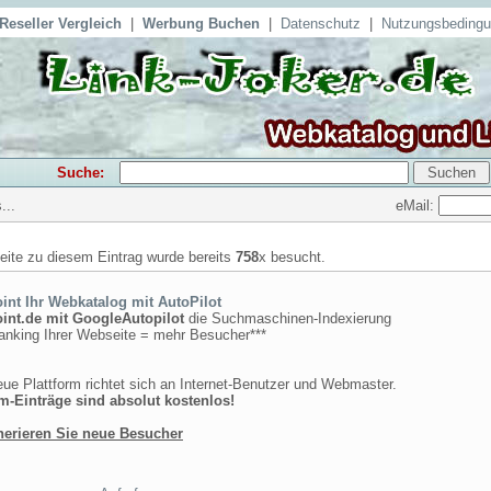
Reseller Vergleich
|
Werbung Buchen
|
Datenschutz
|
Nutzungsbeding
Suche:
eMail:
...
seite zu diesem Eintrag wurde bereits
758
x besucht.
int Ihr Webkatalog mit AutoPilot
int.de mit GoogleAutopilot
die Suchmaschinen-Indexierung
anking Ihrer Webseite = mehr Besucher***
ue Plattform richtet sich an Internet-Benutzer und Webmaster.
-Einträge sind absolut kostenlos!
nerieren Sie neue Besucher