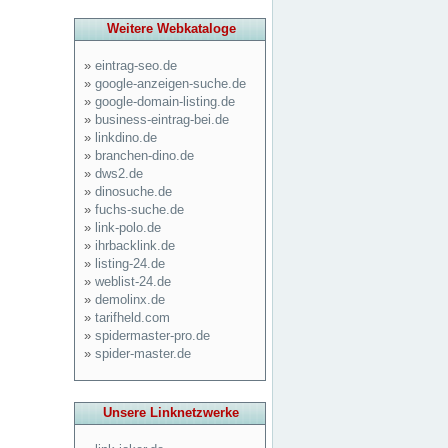
Weitere Webkataloge
»
eintrag-seo.de
»
google-anzeigen-suche.de
»
google-domain-listing.de
»
business-eintrag-bei.de
»
linkdino.de
»
branchen-dino.de
»
dws2.de
»
dinosuche.de
»
fuchs-suche.de
»
link-polo.de
»
ihrbacklink.de
»
listing-24.de
»
weblist-24.de
»
demolinx.de
»
tarifheld.com
»
spidermaster-pro.de
»
spider-master.de
Unsere Linknetzwerke