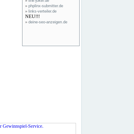
»
link-joker.de
»
phplinx-submitter.de
»
links-verteiler.de
NEU!!!
»
deine-seo-anzeigen.de