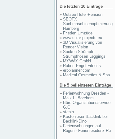
Die letzten 10 Einträge
»
Ostsee Hotel-Pension
»
SEOFX
Suchmaschinenoptimierung
Nürnberg
»
Frieden Umzüge
»
www.solar-projects.eu
»
3D Visualisierung von
Render Vision
»
Socken Strümpfe
Strumpfhosen Leggings
»
MYWAY GmbH
»
Robert Engel Fitness
»
erpplanner.com
»
Medical Cosmetics & Spa
Die 5 beliebtesten Einträge
»
Ferienwohnung Dresden -
Maik L. Borchers
»
Büro-Organisationsservice
G.G.
»
stepin
»
Kostenloser Backlink bei
BacklinkDino
»
Ferienwohnungen auf
Rügen - Ferienresidenz Ru