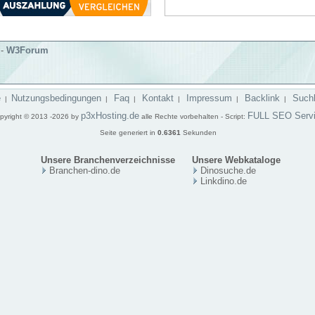
-
W3Forum
e
Nutzungsbedingungen
Faq
Kontakt
Impressum
Backlink
Such
|
|
|
|
|
|
p3xHosting.de
FULL SEO Serv
pyright © 2013 -2026 by
alle Rechte vorbehalten - Script:
Seite generiert in
0.6361
Sekunden
Unsere Branchenverzeichnisse
Unsere Webkataloge
Branchen-dino.de
Dinosuche.de
Linkdino.de