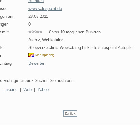
e:
Aufrufen
esse:
www.salespoint.de
agen am:
28.05.2011
ngen:
0
 mit:
0 von 10 möglichen Punkten
Archiv, Webkatalog
s:
Shopverzeichnis Webkatalog Linkliste salespoint Autopilot
n:
Mehrsprachig
intrag:
Bewerten
s Richtige für Sie? Suchen Sie auch bei...
|
Linkdino
|
Web
|
Yahoo
Zurück