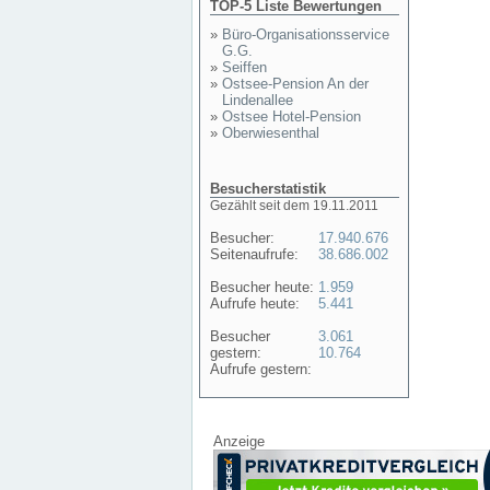
TOP-5 Liste Bewertungen
»
Büro-Organisationsservice
G.G.
»
Seiffen
»
Ostsee-Pension An der
Lindenallee
»
Ostsee Hotel-Pension
»
Oberwiesenthal
Besucherstatistik
Gezählt seit dem 19.11.2011
Besucher:
17.940.676
Seitenaufrufe:
38.686.002
Besucher heute:
1.959
Aufrufe heute:
5.441
Besucher
3.061
gestern:
10.764
Aufrufe gestern:
Anzeige