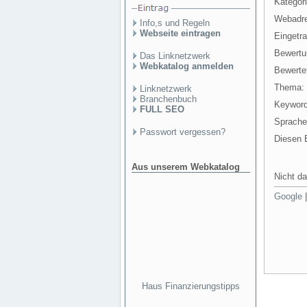
Kategori
Webadr
Info,s und Regeln
Webseite eintragen
Eingetr
Bewertu
Das Linknetzwerk
Webkatalog anmelden
Bewertet
Thema:
Linknetzwerk
Branchenbuch
Keyword
FULL SEO
Sprache
Passwort vergessen?
Diesen E
Aus unserem Webkatalog
Nicht da
Google
Haus Finanzierungstipps